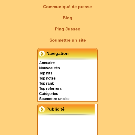
Communiqué de presse
Blog
Ping Jusseo
Soumettre un site
Navigation
Annuaire
Nouveautés
Top hits
Top notes
Top rank
Top referrers
Catégories
Soumettre un site
Publicité