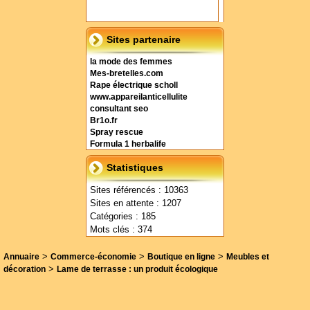
Sites partenaire
la mode des femmes
Mes-bretelles.com
Rape électrique scholl
www.appareilanticellulite
consultant seo
Br1o.fr
Spray rescue
Formula 1 herbalife
Statistiques
Sites référencés : 10363
Sites en attente : 1207
Catégories : 185
Mots clés : 374
>
>
>
Annuaire
Commerce-économie
Boutique en ligne
Meubles et
>
décoration
Lame de terrasse : un produit écologique