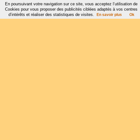
En poursuivant votre navigation sur ce site, vous acceptez l’utilisation de
Cookies pour vous proposer des publicités ciblées adaptés à vos centres
d’intérêts et réaliser des statistiques de visites.
En savoir plus
Ok