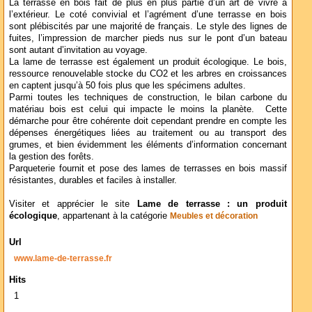
La terrasse en bois fait de plus en plus partie d’un art de vivre à
l’extérieur. Le coté convivial et l’agrément d’une terrasse en bois
sont plébiscités par une majorité de français. Le style des lignes de
fuites, l’impression de marcher pieds nus sur le pont d’un bateau
sont autant d’invitation au voyage.
La lame de terrasse est également un produit écologique. Le bois,
ressource renouvelable stocke du CO2 et les arbres en croissances
en captent jusqu’à 50 fois plus que les spécimens adultes.
Parmi toutes les techniques de construction, le bilan carbone du
matériau bois est celui qui impacte le moins la planète. Cette
démarche pour être cohérente doit cependant prendre en compte les
dépenses énergétiques liées au traitement ou au transport des
grumes, et bien évidemment les éléments d’information concernant
la gestion des forêts.
Parqueterie fournit et pose des lames de terrasses en bois massif
résistantes, durables et faciles à installer.
Visiter et apprécier le site
Lame de terrasse : un produit
écologique
, appartenant à la catégorie
Meubles et décoration
Url
www.lame-de-terrasse.fr
Hits
1