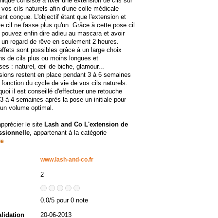
nique consiste à fixer une extension de cils sur
vos cils naturels afin d'une colle médicale
nt conçue. L'objectif étant que l'extension et
re cil ne fasse plus qu'un. Grâce à cette pose cil
s pouvez enfin dire adieu au mascara et avoir
t un regard de rêve en seulement 2 heures.
effets sont possibles grâce à un large choix
ns de cils plus ou moins longues et
es : naturel, œil de biche, glamour...
sions restent en place pendant 3 à 6 semaines
 fonction du cycle de vie de vos cils naturels.
quoi il est conseillé d'effectuer une retouche
 3 à 4 semaines après la pose un initiale pour
 un volume optimal.
apprécier le site
Lash and Co L'extension de
ssionnelle
, appartenant à la catégorie
ue
www.lash-and-co.fr
2
0.0/5 pour 0 note
alidation
20-06-2013