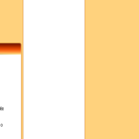
le
s
0