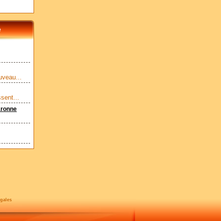
e
uveau...
sent...
aronne
gales