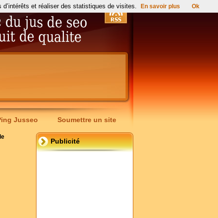
’intérêts et réaliser des statistiques de visites.
En savoir plus
Ok
Ping Jusseo
Soumettre un site
le
Publicité