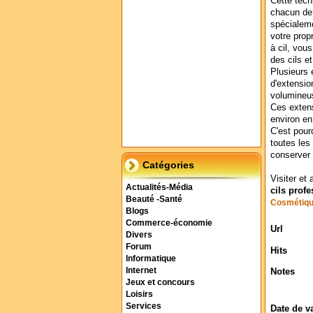
Cette tech
chacun de 
spécialeme
votre prop
à cil, vou
des cils e
Plusieurs 
d'extensio
volumineus
Ces exten
environ en
C'est pour
toutes les
conserver
Catégories
Visiter et 
Actualités-Média
cils profe
Beauté -Santé
Cosmétiq
Blogs
Commerce-économie
Url
Divers
Forum
Hits
Informatique
Internet
Notes
Jeux et concours
Loisirs
Services
Date de v