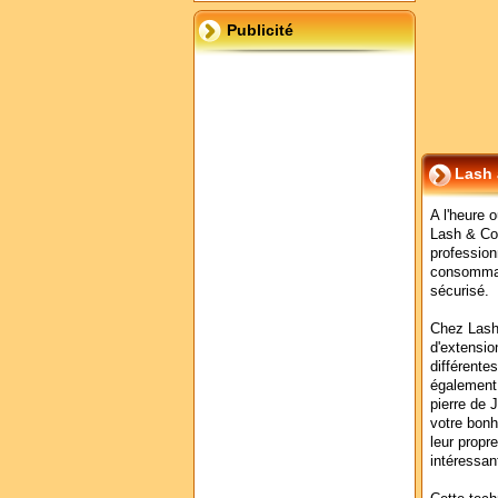
Publicité
Lash 
A l'heure o
Lash & Co
profession
consommabl
sécurisé.
Chez Lash
d'extensio
différente
également 
pierre de 
votre bonh
leur propr
intéressan