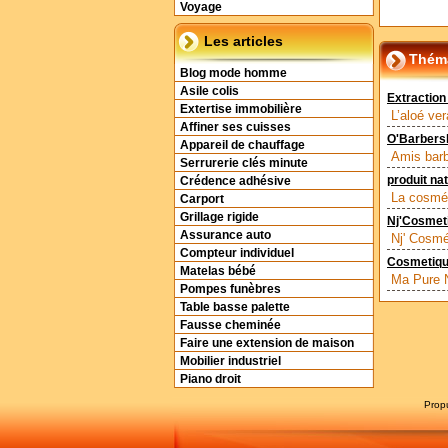
Voyage
Les articles
Théma
Blog mode homme
Asile colis
Extraction
Extertise immobilière
L’aloé ve
Affiner ses cuisses
O'Barbers
Appareil de chauffage
Amis barb
Serrurerie clés minute
produit nat
Crédence adhésive
La cosmét
Carport
Grillage rigide
Nj'Cosmeti
Assurance auto
Nj' Cosmét
Compteur individuel
Cosmetiqu
Matelas bébé
Ma Pure N
Pompes funèbres
Table basse palette
Fausse cheminée
Faire une extension de maison
Mobilier industriel
Piano droit
Prop