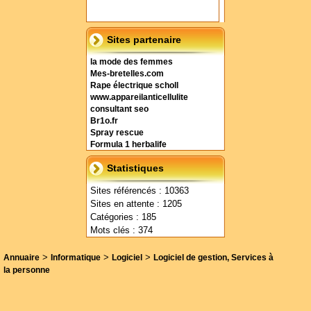
Sites partenaire
la mode des femmes
Mes-bretelles.com
Rape électrique scholl
www.appareilanticellulite
consultant seo
Br1o.fr
Spray rescue
Formula 1 herbalife
Statistiques
Sites référencés : 10363
Sites en attente : 1205
Catégories : 185
Mots clés : 374
>
>
>
Annuaire
Informatique
Logiciel
Logiciel de gestion, Services à
la personne