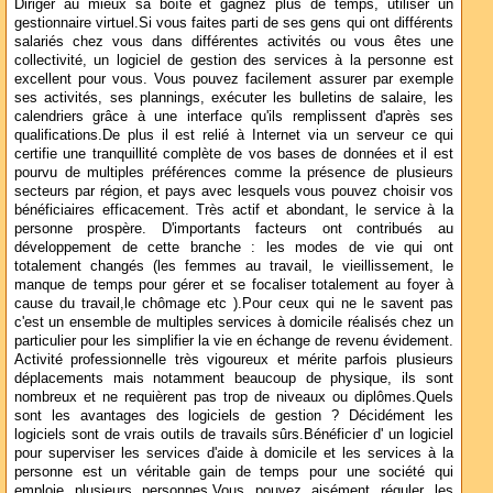
Diriger au mieux sa boîte et gagnez plus de temps, utiliser un
gestionnaire virtuel.Si vous faites parti de ses gens qui ont différents
salariés chez vous dans différentes activités ou vous êtes une
collectivité, un logiciel de gestion des services à la personne est
excellent pour vous. Vous pouvez facilement assurer par exemple
ses activités, ses plannings, exécuter les bulletins de salaire, les
calendriers grâce à une interface qu'ils remplissent d'après ses
qualifications.De plus il est relié à Internet via un serveur ce qui
certifie une tranquillité complète de vos bases de données et il est
pourvu de multiples préférences comme la présence de plusieurs
secteurs par région, et pays avec lesquels vous pouvez choisir vos
bénéficiaires efficacement. Très actif et abondant, le service à la
personne prospère. D'importants facteurs ont contribués au
développement de cette branche : les modes de vie qui ont
totalement changés (les femmes au travail, le vieillissement, le
manque de temps pour gérer et se focaliser totalement au foyer à
cause du travail,le chômage etc ).Pour ceux qui ne le savent pas
c'est un ensemble de multiples services à domicile réalisés chez un
particulier pour les simplifier la vie en échange de revenu évidement.
Activité professionnelle très vigoureux et mérite parfois plusieurs
déplacements mais notamment beaucoup de physique, ils sont
nombreux et ne requièrent pas trop de niveaux ou diplômes.Quels
sont les avantages des logiciels de gestion ? Décidément les
logiciels sont de vrais outils de travails sûrs.Bénéficier d' un logiciel
pour superviser les services d'aide à domicile et les services à la
personne est un véritable gain de temps pour une société qui
emploie plusieurs personnes.Vous pouvez aisément réguler les