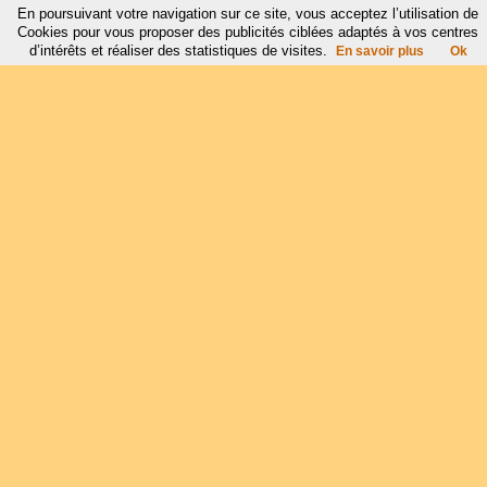
En poursuivant votre navigation sur ce site, vous acceptez l’utilisation de
Cookies pour vous proposer des publicités ciblées adaptés à vos centres
d’intérêts et réaliser des statistiques de visites.
En savoir plus
Ok