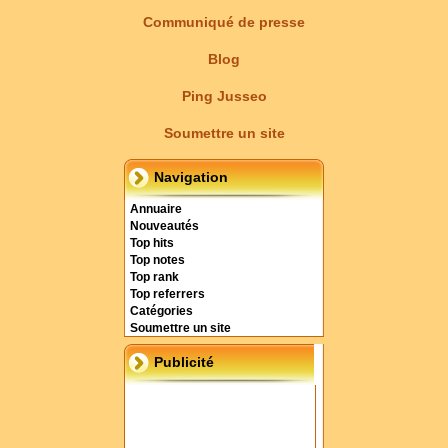
Communiqué de presse
Blog
Ping Jusseo
Soumettre un site
Navigation
Annuaire
Nouveautés
Top hits
Top notes
Top rank
Top referrers
Catégories
Soumettre un site
Publicité