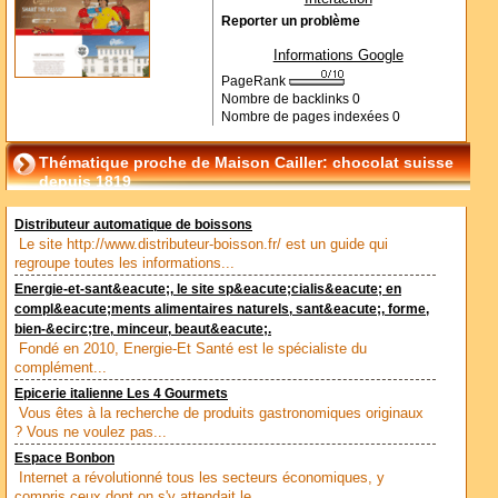
Reporter un problème
Informations Google
PageRank
Nombre de backlinks
0
Nombre de pages indexées
0
Thématique proche de Maison Cailler: chocolat suisse
depuis 1819
Distributeur automatique de boissons
Le site http://www.distributeur-boisson.fr/ est un guide qui
regroupe toutes les informations...
Energie-et-sant&eacute;, le site sp&eacute;cialis&eacute; en
compl&eacute;ments alimentaires naturels, sant&eacute;, forme,
bien-&ecirc;tre, minceur, beaut&eacute;.
Fondé en 2010, Energie-Et Santé est le spécialiste du
complément...
Epicerie italienne Les 4 Gourmets
Vous êtes à la recherche de produits gastronomiques originaux
? Vous ne voulez pas...
Espace Bonbon
Internet a révolutionné tous les secteurs économiques, y
compris ceux dont on s'y attendait le...