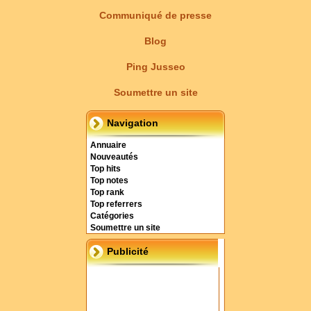
Communiqué de presse
Blog
Ping Jusseo
Soumettre un site
Navigation
Annuaire
Nouveautés
Top hits
Top notes
Top rank
Top referrers
Catégories
Soumettre un site
Publicité