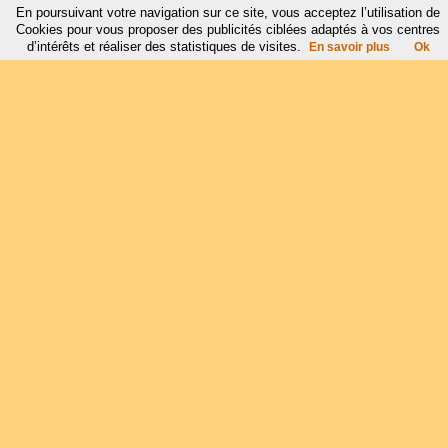
En poursuivant votre navigation sur ce site, vous acceptez l’utilisation de
Cookies pour vous proposer des publicités ciblées adaptés à vos centres
d’intérêts et réaliser des statistiques de visites.
En savoir plus
Ok