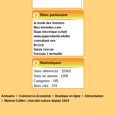
Sites partenaire
la mode des femmes
Mes-bretelles.com
Rape électrique scholl
www.appareilanticellulite
consultant seo
Br1o.fr
Spray rescue
Formula 1 herbalife
Statistiques
Sites référencés : 10363
Sites en attente : 1208
Catégories : 185
Mots clés : 374
>
>
>
Annuaire
Commerce-économie
Boutique en ligne
Alimentation
>
Maison Cailler: chocolat suisse depuis 1819