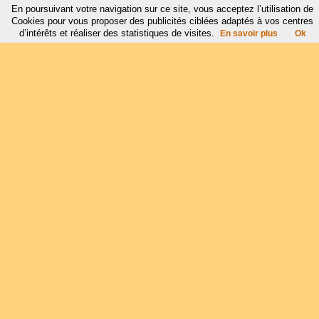
En poursuivant votre navigation sur ce site, vous acceptez l’utilisation de
Cookies pour vous proposer des publicités ciblées adaptés à vos centres
d’intérêts et réaliser des statistiques de visites.
En savoir plus
Ok