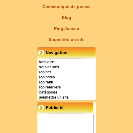
Communiqué de presse
Blog
Ping Jusseo
Soumettre un site
Navigation
Annuaire
Nouveautés
Top hits
Top notes
Top rank
Top referrers
Catégories
Soumettre un site
Publicité