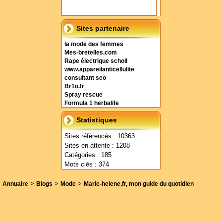
Sites partenaire
la mode des femmes
Mes-bretelles.com
Rape électrique scholl
www.appareilanticellulite
consultant seo
Br1o.fr
Spray rescue
Formula 1 herbalife
Statistiques
Sites référencés : 10363
Sites en attente : 1208
Catégories : 185
Mots clés : 374
>
>
>
Annuaire
Blogs
Mode
Marie-helene.fr, mon guide du quotidien