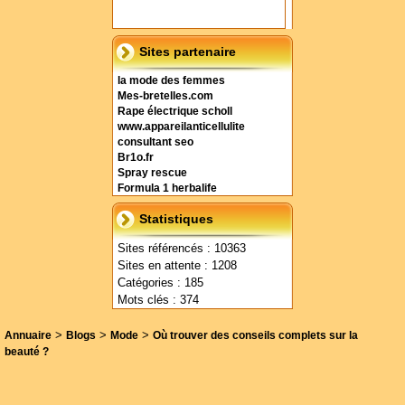
Sites partenaire
la mode des femmes
Mes-bretelles.com
Rape électrique scholl
www.appareilanticellulite
consultant seo
Br1o.fr
Spray rescue
Formula 1 herbalife
Statistiques
Sites référencés : 10363
Sites en attente : 1208
Catégories : 185
Mots clés : 374
>
>
>
Annuaire
Blogs
Mode
Où trouver des conseils complets sur la
beauté ?