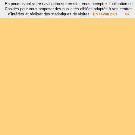
En poursuivant votre navigation sur ce site, vous acceptez l’utilisation de
Cookies pour vous proposer des publicités ciblées adaptés à vos centres
d’intérêts et réaliser des statistiques de visites.
En savoir plus
Ok