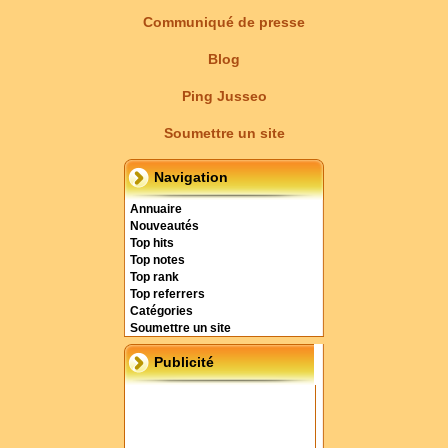
Communiqué de presse
Blog
Ping Jusseo
Soumettre un site
Navigation
Annuaire
Nouveautés
Top hits
Top notes
Top rank
Top referrers
Catégories
Soumettre un site
Publicité