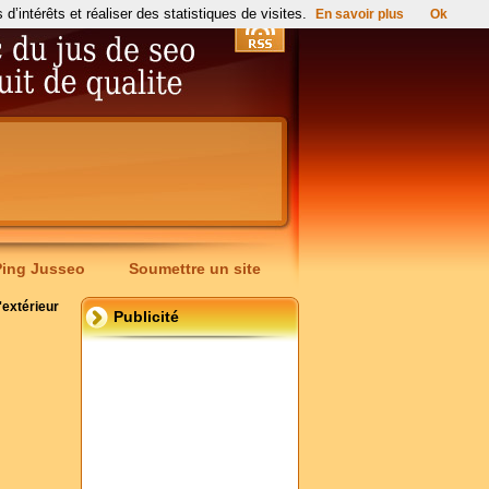
’intérêts et réaliser des statistiques de visites.
En savoir plus
Ok
Ping Jusseo
Soumettre un site
extérieur
Publicité