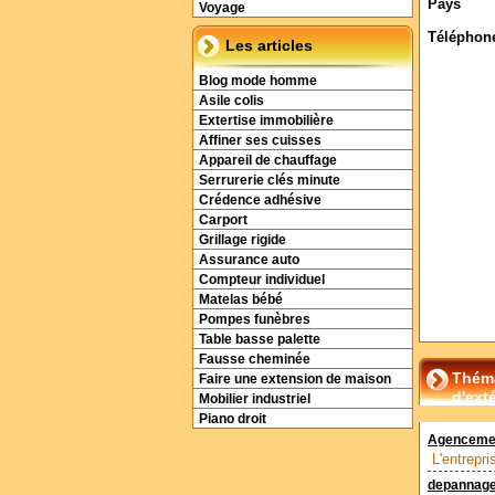
Pays
Voyage
Téléphon
Les articles
Blog mode homme
Asile colis
Extertise immobilière
Affiner ses cuisses
Appareil de chauffage
Serrurerie clés minute
Crédence adhésive
Carport
Grillage rigide
Assurance auto
Compteur individuel
Matelas bébé
Pompes funèbres
Table basse palette
Fausse cheminée
Théma
Faire une extension de maison
d'ext
Mobilier industriel
Piano droit
Agencement
L'entrepr
depannage