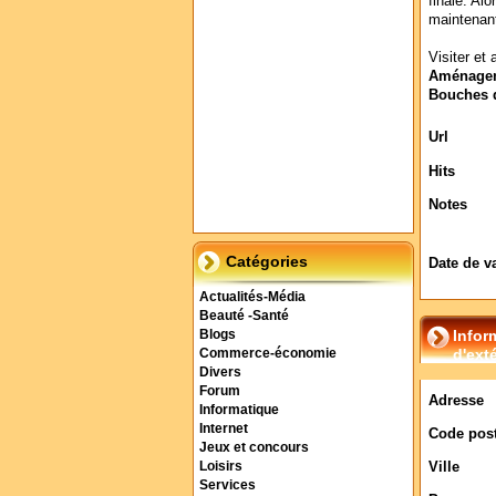
finale. Al
maintenant
Visiter et 
Aménageme
Bouches 
Url
Hits
Notes
Catégories
Date de v
Actualités-Média
Beauté -Santé
Infor
Blogs
d'ext
Commerce-économie
Divers
Forum
Adresse
Informatique
Internet
Code post
Jeux et concours
Ville
Loisirs
Services