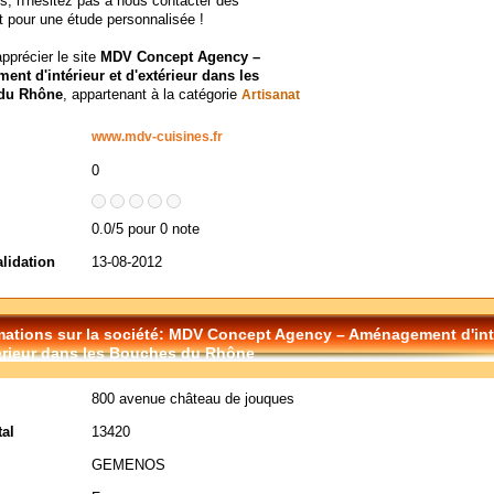
ors, n'hésitez pas à nous contacter dès
 pour une étude personnalisée !
apprécier le site
MDV Concept Agency –
nt d'intérieur et d'extérieur dans les
du Rhône
, appartenant à la catégorie
Artisanat
www.mdv-cuisines.fr
0
0.0/5 pour 0 note
alidation
13-08-2012
mations sur la société: MDV Concept Agency – Aménagement d'inté
érieur dans les Bouches du Rhône
800 avenue château de jouques
al
13420
GEMENOS