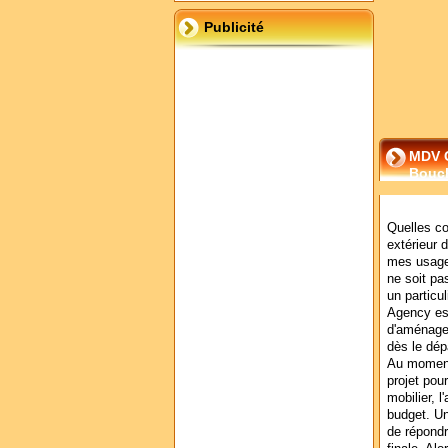
Publicité
MDV C
Bouc
Quelles co
extérieur 
mes usage
ne soit p
un particu
Agency est
d'aménagem
dès le dép
Au moment 
projet pou
mobilier, 
budget. Un
de répondr