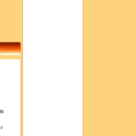
s
le
s
0