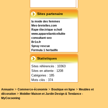
Sites partenaire
la mode des femmes
Mes-bretelles.com
Rape électrique scholl
www.appareilanticellulite
consultant seo
Br1o.fr
Spray rescue
Formula 1 herbalife
Statistiques
Sites référencés : 10363
Sites en attente : 1208
Catégories : 185
Mots clés : 374
>
>
>
Annuaire
Commerce-économie
Boutique en ligne
Meubles et
>
décoration
Mobilier Maison et Jardin Design & Tendance -
MyCocooning