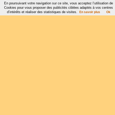
En poursuivant votre navigation sur ce site, vous acceptez l’utilisation de
Cookies pour vous proposer des publicités ciblées adaptés à vos centres
d’intérêts et réaliser des statistiques de visites.
En savoir plus
Ok