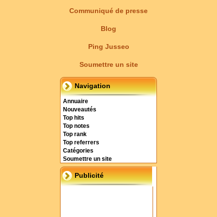
Communiqué de presse
Blog
Ping Jusseo
Soumettre un site
Navigation
Annuaire
Nouveautés
Top hits
Top notes
Top rank
Top referrers
Catégories
Soumettre un site
Publicité