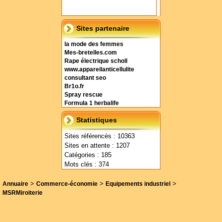
Sites partenaire
la mode des femmes
Mes-bretelles.com
Rape électrique scholl
www.appareilanticellulite
consultant seo
Br1o.fr
Spray rescue
Formula 1 herbalife
Statistiques
Sites référencés : 10363
Sites en attente : 1207
Catégories : 185
Mots clés : 374
>
>
>
Annuaire
Commerce-économie
Equipements industriel
MSRMiroiterie