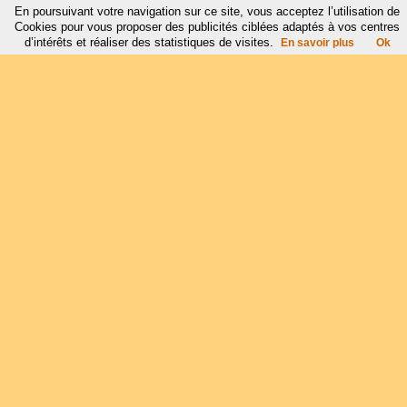
En poursuivant votre navigation sur ce site, vous acceptez l’utilisation de
Cookies pour vous proposer des publicités ciblées adaptés à vos centres
d’intérêts et réaliser des statistiques de visites.
En savoir plus
Ok