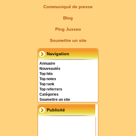
Communiqué de presse
Blog
Ping Jusseo
Soumettre un site
Navigation
Annuaire
Nouveautés
Top hits
Top notes
Top rank
Top referrers
Catégories
Soumettre un site
Publicité