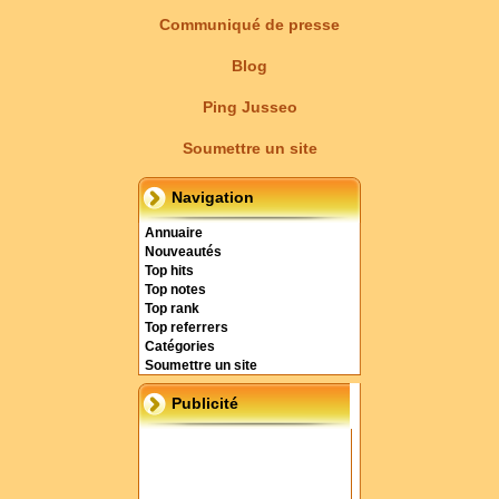
Communiqué de presse
Blog
Ping Jusseo
Soumettre un site
Navigation
Annuaire
Nouveautés
Top hits
Top notes
Top rank
Top referrers
Catégories
Soumettre un site
Publicité