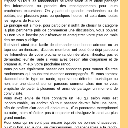
Espace où tous les randonneurs peuvent selon leurs envie partager
des informations ou prendre des renseignements pour leurs
prochaines excursions. On y parle de grandes randonnées ou de
petites, sur plusieurs jours ou quelques heures, et cela dans toutes
les régions de France.
Le principe est simple, pour participer il suffit de choisir la catégorie
la plus pertinente puis de commencer une discussion, vous pouvez
ou non vous inscrire pour réserver et enregistrer votre pseudo mais
rien ne vous y oblige.
Il devient ainsi plus facile de demander une bonne adresse ou un
topo sur un itinéraire, d'autres membres ont peut être déjà parcouru
les kilomètres de votre prochaine randonnée alors n'hésitez pas et
demandez leur de l'aide si vous avez besoin afin d'organiser et de
préparer au mieux votre prochaine rando.
Vous pouvez également passer des annonces pour trouver d'autres
randonneurs qui souhaitent marcher accompagnés. Si vous tombez
d'accord sur le type de rando, sportive ou détente, touristique ou
non, sur une date et sur un parcours commun alors rien ne vous
empêche de partir à plusieurs et ainsi de partager un moment de
convivialité.
Vous avez envie de faire connaitre un lieu qui selon vous est
incontournable, un endroit où tout passant devrait faire une halte,
afin de profiter d'un accueil chaleureux, d'un panorama exceptionnel
ou autre, alors n'hésitez pas à en parler et divulguez le ainsi au plus
grand nombre !
Pour ceux qui ne sont pas encore équipés de bonnes chaussures,
ou d'un bon sac à dos, ou d'accessoires indispensables à la rando,