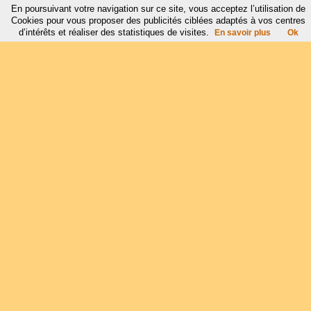
En poursuivant votre navigation sur ce site, vous acceptez l’utilisation de
Cookies pour vous proposer des publicités ciblées adaptés à vos centres
d’intérêts et réaliser des statistiques de visites.
En savoir plus
Ok