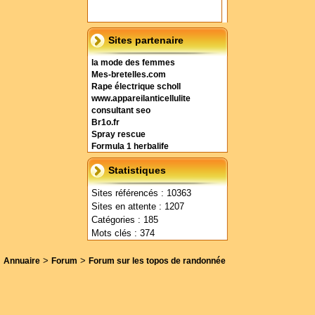
Sites partenaire
la mode des femmes
Mes-bretelles.com
Rape électrique scholl
www.appareilanticellulite
consultant seo
Br1o.fr
Spray rescue
Formula 1 herbalife
Statistiques
Sites référencés : 10363
Sites en attente : 1207
Catégories : 185
Mots clés : 374
>
>
Annuaire
Forum
Forum sur les topos de randonnée