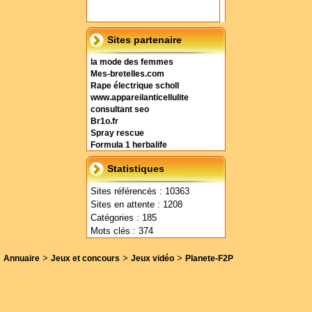
Sites partenaire
la mode des femmes
Mes-bretelles.com
Rape électrique scholl
www.appareilanticellulite
consultant seo
Br1o.fr
Spray rescue
Formula 1 herbalife
Statistiques
Sites référencés : 10363
Sites en attente : 1208
Catégories : 185
Mots clés : 374
>
>
>
Annuaire
Jeux et concours
Jeux vidéo
Planete-F2P