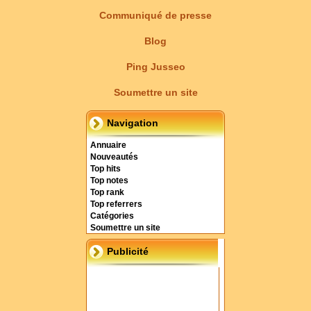
Communiqué de presse
Blog
Ping Jusseo
Soumettre un site
Navigation
Annuaire
Nouveautés
Top hits
Top notes
Top rank
Top referrers
Catégories
Soumettre un site
Publicité