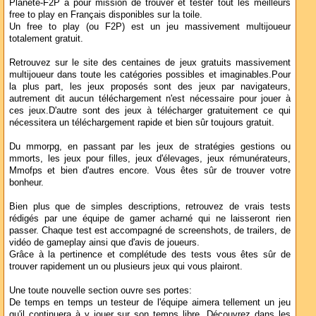
Planete-F2P a pour mission de trouver et tester tout les meilleurs
free to play en Français disponibles sur la toile.
Un free to play (ou F2P) est un jeu massivement multijoueur
totalement gratuit.
Retrouvez sur le site des centaines de jeux gratuits massivement
multijoueur dans toute les catégories possibles et imaginables.Pour
la plus part, les jeux proposés sont des jeux par navigateurs,
autrement dit aucun téléchargement n'est nécessaire pour jouer à
ces jeux.D'autre sont des jeux à télécharger gratuitement ce qui
nécessitera un téléchargement rapide et bien sûr toujours gratuit.
Du mmorpg, en passant par les jeux de stratégies gestions ou
mmorts, les jeux pour filles, jeux d'élevages, jeux rémunérateurs,
Mmofps et bien d'autres encore. Vous êtes sûr de trouver votre
bonheur.
Bien plus que de simples descriptions, retrouvez de vrais tests
rédigés par une équipe de gamer acharné qui ne laisseront rien
passer. Chaque test est accompagné de screenshots, de trailers, de
vidéo de gameplay ainsi que d'avis de joueurs.
Grâce à la pertinence et complétude des tests vous êtes sûr de
trouver rapidement un ou plusieurs jeux qui vous plairont.
Une toute nouvelle section ouvre ses portes:
De temps en temps un testeur de l'équipe aimera tellement un jeu
qu'il continuera à y jouer sur son temps libre. Découvrez dans les