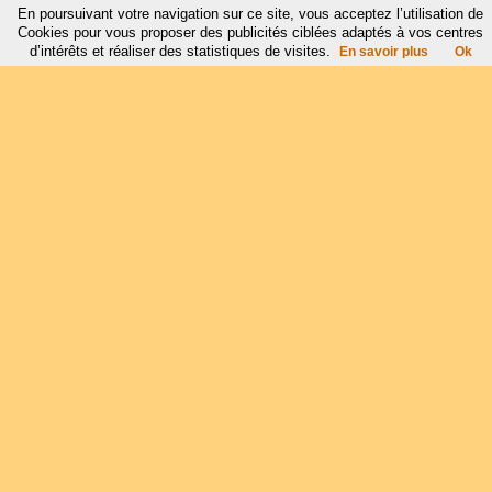
En poursuivant votre navigation sur ce site, vous acceptez l’utilisation de
Cookies pour vous proposer des publicités ciblées adaptés à vos centres
d’intérêts et réaliser des statistiques de visites.
En savoir plus
Ok