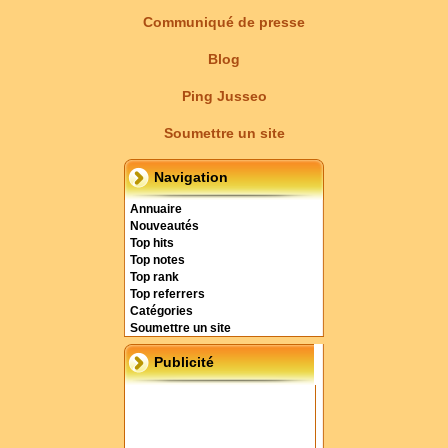
Communiqué de presse
Blog
Ping Jusseo
Soumettre un site
Navigation
Annuaire
Nouveautés
Top hits
Top notes
Top rank
Top referrers
Catégories
Soumettre un site
Publicité