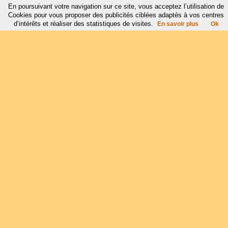
En poursuivant votre navigation sur ce site, vous acceptez l’utilisation de
Cookies pour vous proposer des publicités ciblées adaptés à vos centres
d’intérêts et réaliser des statistiques de visites.
En savoir plus
Ok