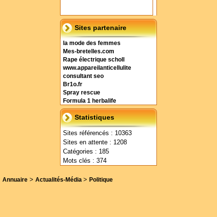
Sites partenaire
la mode des femmes
Mes-bretelles.com
Rape électrique scholl
www.appareilanticellulite
consultant seo
Br1o.fr
Spray rescue
Formula 1 herbalife
Statistiques
Sites référencés : 10363
Sites en attente : 1208
Catégories : 185
Mots clés : 374
>
>
Annuaire
Actualités-Média
Politique