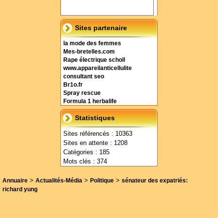
Sites partenaire
la mode des femmes
Mes-bretelles.com
Rape électrique scholl
www.appareilanticellulite
consultant seo
Br1o.fr
Spray rescue
Formula 1 herbalife
Statistiques
Sites référencés : 10363
Sites en attente : 1208
Catégories : 185
Mots clés : 374
>
>
>
Annuaire
Actualités-Média
Politique
sénateur des expatriés:
richard yung