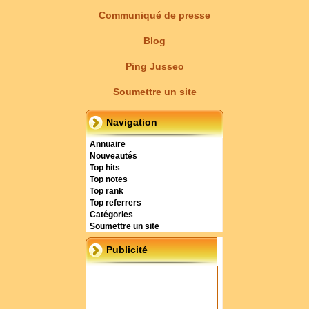
Communiqué de presse
Blog
Ping Jusseo
Soumettre un site
Navigation
Annuaire
Nouveautés
Top hits
Top notes
Top rank
Top referrers
Catégories
Soumettre un site
Publicité