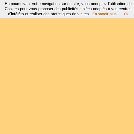
En poursuivant votre navigation sur ce site, vous acceptez l’utilisation de
Cookies pour vous proposer des publicités ciblées adaptés à vos centres
d’intérêts et réaliser des statistiques de visites.
En savoir plus
Ok