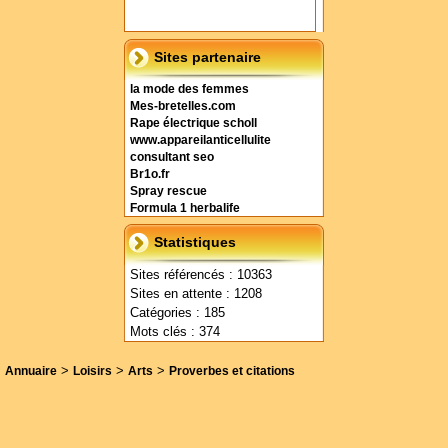
Sites partenaire
la mode des femmes
Mes-bretelles.com
Rape électrique scholl
www.appareilanticellulite
consultant seo
Br1o.fr
Spray rescue
Formula 1 herbalife
Statistiques
Sites référencés : 10363
Sites en attente : 1208
Catégories : 185
Mots clés : 374
>
>
>
Annuaire
Loisirs
Arts
Proverbes et citations