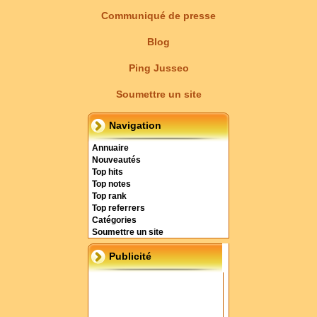
Communiqué de presse
Blog
Ping Jusseo
Soumettre un site
Navigation
Annuaire
Nouveautés
Top hits
Top notes
Top rank
Top referrers
Catégories
Soumettre un site
Publicité