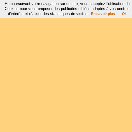
En poursuivant votre navigation sur ce site, vous acceptez l’utilisation de
Cookies pour vous proposer des publicités ciblées adaptés à vos centres
d’intérêts et réaliser des statistiques de visites.
En savoir plus
Ok