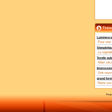
Théma
Luminescen
Pour une 
Signaletiqu
La signalé
Textile pub
Allier sé
Impression
Une nouve
grand for
Notre soc
Prop