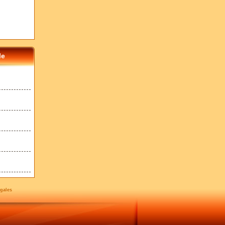
le
gales