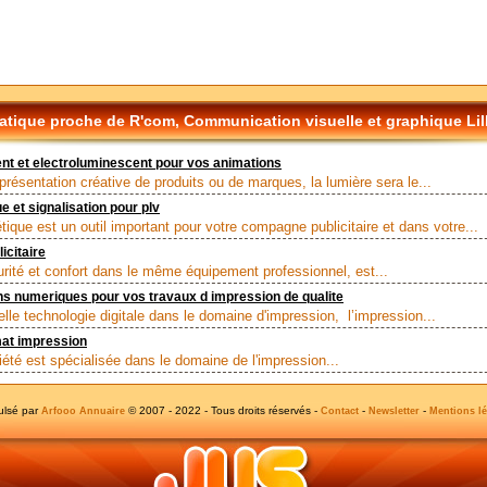
tique proche de R'com, Communication visuelle et graphique Lil
t et electroluminescent pour vos animations
présentation créative de produits ou de marques, la lumière sera le...
e et signalisation pour plv
tique est un outil important pour votre compagne publicitaire et dans votre...
licitaire
curité et confort dans le même équipement professionnel, est...
s numeriques pour vos travaux d impression de qualite
lle technologie digitale dans le domaine d'impression, l’impression...
mat impression
iété est spécialisée dans le domaine de l'impression...
ulsé par
© 2007 - 2022 - Tous droits réservés -
-
-
Arfooo Annuaire
Contact
Newsletter
Mentions lé