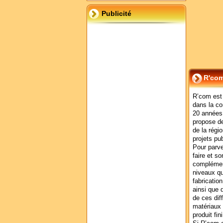
Publicité
R'com
R’com est 
dans la co
20 années 
propose de
de la régi
projets pub
Pour parve
faire et s
complément
niveaux qu
fabricatio
ainsi que 
de ces dif
matériaux 
produit fi