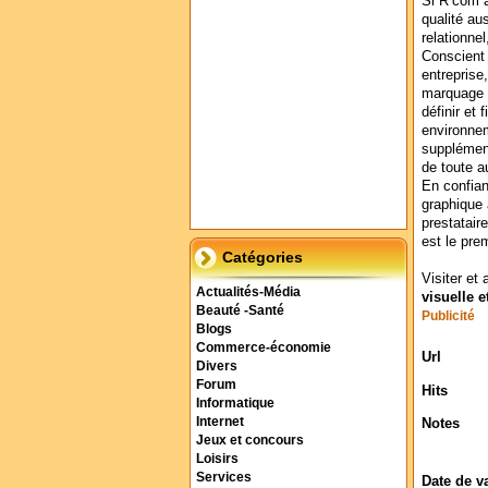
Si R’com a
qualité au
relationnel
Conscient 
entreprise
marquage i
définir et 
environnem
supplément
de toute a
En confian
graphique 
prestatair
est le prem
Catégories
Visiter et 
Actualités-Média
visuelle e
Beauté -Santé
Publicité
Blogs
Commerce-économie
Url
Divers
Forum
Hits
Informatique
Internet
Notes
Jeux et concours
Loisirs
Services
Date de v