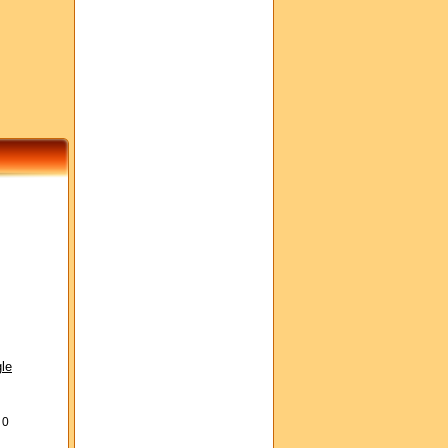
le
s
0