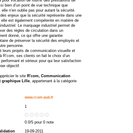
 pour vocation de fournir des prestations de
ssi bien d’un point de vue technique que
, elle n’en oublie pas pour autant la sécurité.
des enjeux que la sécurité représente dans une
, elle est également compétente en matière de
ndustriel. Le marquage industriel permet de
fixer des règles de circulation dans un
ent donné, ce qui offre une garantie
aire de préserver la sécurité des employés et
utre personne.
t leurs projets de communication visuelle et
à R’com, ses clients on fait le choix d’un
e performant et sérieux pour qui leur satisfaction
ier objectif.
apprécier le site
R'com, Communication
t graphique Lille
, appartenant à la catégorie
www.rcom-pub.fr
1
0.0/5 pour 0 note
alidation
19-09-2011