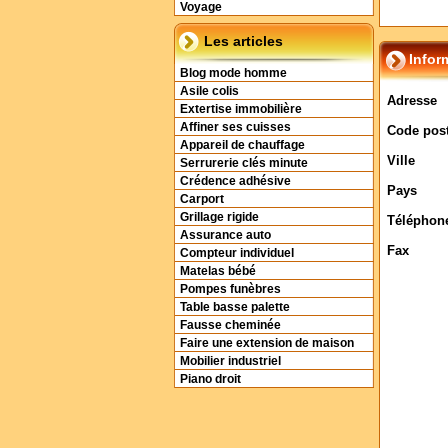
Voyage
Les articles
Infor
Blog mode homme
Asile colis
Adresse
Extertise immobilière
Affiner ses cuisses
Code post
Appareil de chauffage
Ville
Serrurerie clés minute
Crédence adhésive
Pays
Carport
Grillage rigide
Téléphon
Assurance auto
Fax
Compteur individuel
Matelas bébé
Pompes funèbres
Table basse palette
Fausse cheminée
Faire une extension de maison
Mobilier industriel
Piano droit