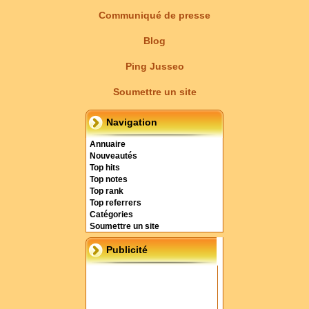
Communiqué de presse
Blog
Ping Jusseo
Soumettre un site
Navigation
Annuaire
Nouveautés
Top hits
Top notes
Top rank
Top referrers
Catégories
Soumettre un site
Publicité