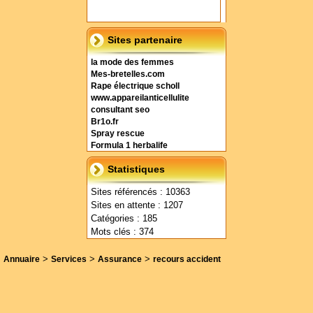
Sites partenaire
la mode des femmes
Mes-bretelles.com
Rape électrique scholl
www.appareilanticellulite
consultant seo
Br1o.fr
Spray rescue
Formula 1 herbalife
Statistiques
Sites référencés : 10363
Sites en attente : 1207
Catégories : 185
Mots clés : 374
>
>
>
Annuaire
Services
Assurance
recours accident