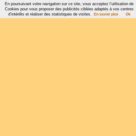
En poursuivant votre navigation sur ce site, vous acceptez l’utilisation de
Cookies pour vous proposer des publicités ciblées adaptés à vos centres
d’intérêts et réaliser des statistiques de visites.
En savoir plus
Ok