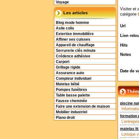
Voyage
Visiter et 
Les articles
catégorie
Blog mode homme
Url
Asile colis
Extertise immobilière
Lien reto
Affiner ses cuisses
Hits
Appareil de chauffage
Serrurerie clés minute
Notes
Crédence adhésive
Carport
Grillage rigide
Date de v
Assurance auto
Compteur individuel
Matelas bébé
Pompes funèbres
Théma
Table basse palette
Fausse cheminée
piscine nat
Faire une extension de maison
Informatio
Mobilier industriel
formation 
Piano droit
L'entrepri
matelas lit
Lorsque v