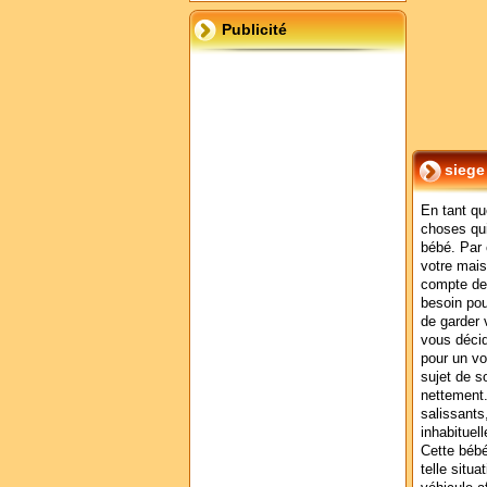
Publicité
siege
En tant qu
choses qui
bébé. Par 
votre mais
compte de
besoin pou
de garder v
vous décid
pour un vo
sujet de s
nettement.
salissants
inhabituel
Cette bébé
telle situ