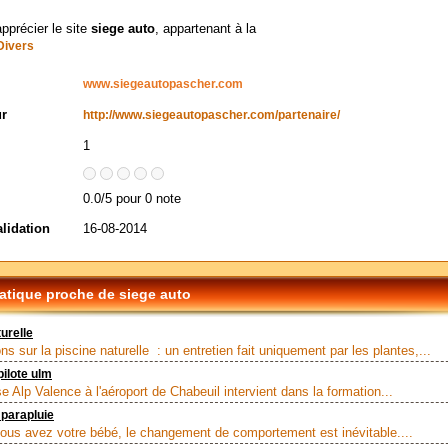
apprécier le site
siege auto
, appartenant à la
Divers
www.siegeautopascher.com
ur
http://www.siegeautopascher.com/partenaire/
1
0.0/5 pour 0 note
alidation
16-08-2014
tique proche de siege auto
urelle
ns sur la piscine naturelle : un entretien fait uniquement par les plantes,...
pilote ulm
se Alp Valence à l'aéroport de Chabeuil intervient dans la formation...
 parapluie
ous avez votre bébé, le changement de comportement est inévitable....