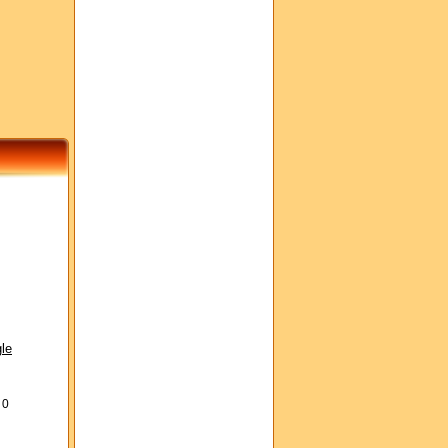
le
s
0