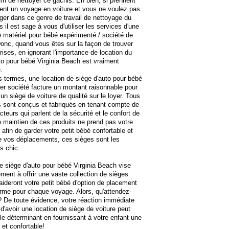
fin de nettoyer ce gâchis. Eh bien, si prennent
nt un voyage en voiture et vous ne voulez pas
er dans ce genre de travail de nettoyage du
s il est sage à vous d'utiliser les services d'une
e matériel pour bébé expérimenté / société de
Donc, quand vous êtes sur la façon de trouver
rises, en ignorant l'importance de location du
to pour bébé Virginia Beach est vraiment
e.
s termes, une location de siège d'auto pour bébé
r société facture un montant raisonnable pour
 un siège de voiture de qualité sur le loyer. Tous
 sont conçus et fabriqués en tenant compte de
cteurs qui parlent de la sécurité et le confort de
Le maintien de ces produits ne prend pas votre
 afin de garder votre petit bébé confortable et
e vos déplacements, ces sièges sont les
es chic.
e siège d'auto pour bébé Virginia Beach vise
ement à offrir une vaste collection de sièges
 aideront votre petit bébé d'option de placement
erme pour chaque voyage. Alors, qu'attendez-
 De toute évidence, votre réaction immédiate
d'avoir une location de siège de voiture peut
ôle déterminant en fournissant à votre enfant une
e et confortable!