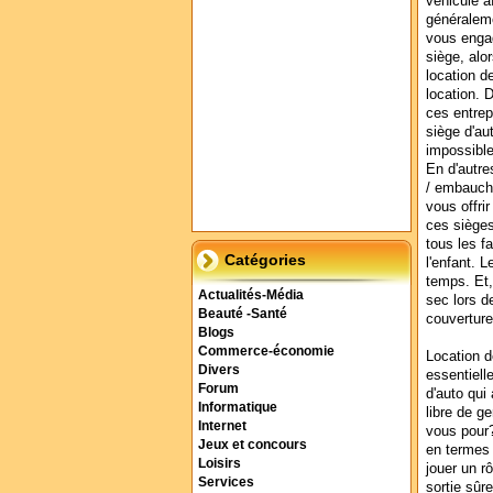
véhicule a
généraleme
vous engag
siège, alor
location d
location. 
ces entrep
siège d'au
impossibl
En d'autre
/ embauche
vous offrir
ces sièges
tous les fa
Catégories
l'enfant. 
temps. Et,
Actualités-Média
sec lors d
Beauté -Santé
couvertur
Blogs
Commerce-économie
Location d
Divers
essentiell
Forum
d'auto qui
Informatique
libre de g
Internet
vous pour?
Jeux et concours
en termes 
Loisirs
jouer un r
Services
sortie sûr