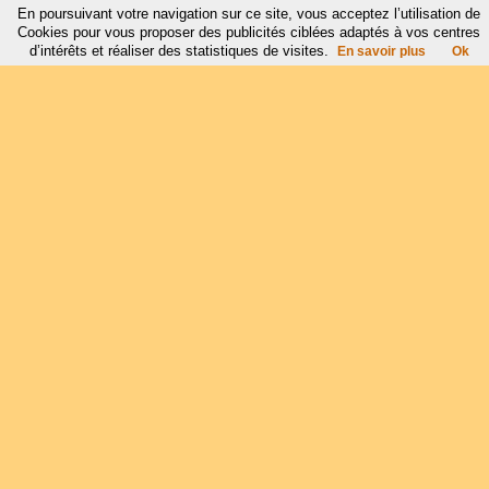
En poursuivant votre navigation sur ce site, vous acceptez l’utilisation de
Cookies pour vous proposer des publicités ciblées adaptés à vos centres
d’intérêts et réaliser des statistiques de visites.
En savoir plus
Ok