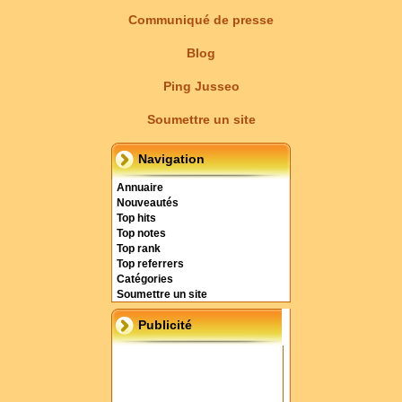
Communiqué de presse
Blog
Ping Jusseo
Soumettre un site
Navigation
Annuaire
Nouveautés
Top hits
Top notes
Top rank
Top referrers
Catégories
Soumettre un site
Publicité