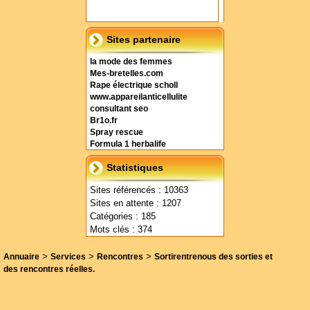
Sites partenaire
la mode des femmes
Mes-bretelles.com
Rape électrique scholl
www.appareilanticellulite
consultant seo
Br1o.fr
Spray rescue
Formula 1 herbalife
Statistiques
Sites référencés : 10363
Sites en attente : 1207
Catégories : 185
Mots clés : 374
>
>
>
Annuaire
Services
Rencontres
Sortirentrenous des sorties et
des rencontres réelles.