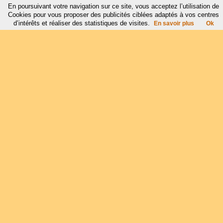
En poursuivant votre navigation sur ce site, vous acceptez l’utilisation de
Cookies pour vous proposer des publicités ciblées adaptés à vos centres
d’intérêts et réaliser des statistiques de visites.
En savoir plus
Ok