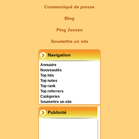
Communiqué de presse
Blog
Ping Jusseo
Soumettre un site
Navigation
Annuaire
Nouveautés
Top hits
Top notes
Top rank
Top referrers
Catégories
Soumettre un site
Publicité