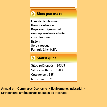
Sites partenaire
la mode des femmes
Mes-bretelles.com
Rape électrique scholl
www.appareilanticellulite
consultant seo
Br1o.fr
Spray rescue
Formula 1 herbalife
Statistiques
Sites référencés : 10363
Sites en attente : 1208
Catégories : 185
Mots clés : 374
>
>
>
Annuaire
Commerce-économie
Equipements industriel
SPIngénierie aménage vos espaces de stockage