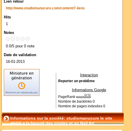
Lien retour
http://www.studiomanucure.com/content/7-liens
Hits
1
Notes
0.0/5 pour 0 note
Date de validation
16-01-2013
Interaction
Reporter un problème
Informations Google
PageRank
Nombre de backlinks
0
Nombre de pages indexées
0
Informations sur la société: studiomanucure le site
dédié a la beauté des ongles et au Nail Art