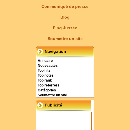
Communiqué de presse
Blog
Ping Jusseo
Soumettre un site
Navigation
Annuaire
Nouveautés
Top hits
Top notes
Top rank
Top referrers
Catégories
Soumettre un site
Publicité