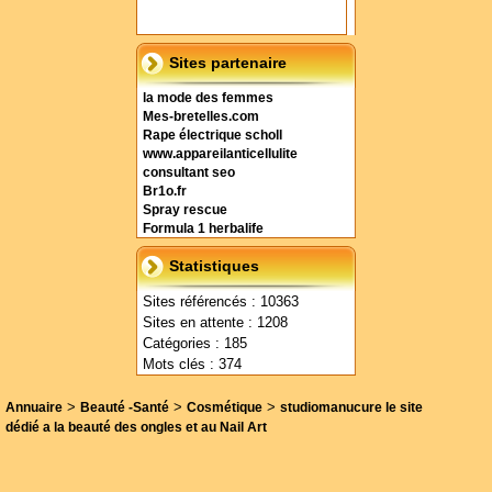
Sites partenaire
la mode des femmes
Mes-bretelles.com
Rape électrique scholl
www.appareilanticellulite
consultant seo
Br1o.fr
Spray rescue
Formula 1 herbalife
Statistiques
Sites référencés : 10363
Sites en attente : 1208
Catégories : 185
Mots clés : 374
>
>
>
Annuaire
Beauté -Santé
Cosmétique
studiomanucure le site
dédié a la beauté des ongles et au Nail Art