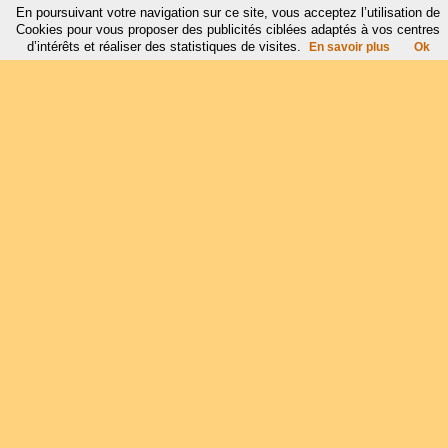
En poursuivant votre navigation sur ce site, vous acceptez l’utilisation de
Cookies pour vous proposer des publicités ciblées adaptés à vos centres
d’intérêts et réaliser des statistiques de visites.
En savoir plus
Ok