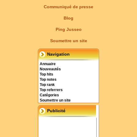
Communiqué de presse
Blog
Ping Jusseo
Soumettre un site
Navigation
Annuaire
Nouveautés
Top hits
Top notes
Top rank
Top referrers
Catégories
Soumettre un site
Publicité