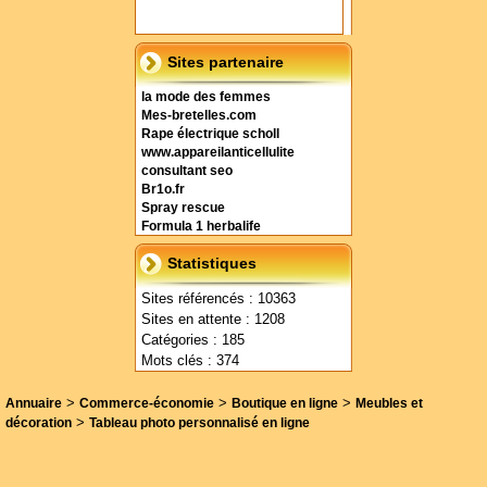
Sites partenaire
la mode des femmes
Mes-bretelles.com
Rape électrique scholl
www.appareilanticellulite
consultant seo
Br1o.fr
Spray rescue
Formula 1 herbalife
Statistiques
Sites référencés : 10363
Sites en attente : 1208
Catégories : 185
Mots clés : 374
>
>
>
Annuaire
Commerce-économie
Boutique en ligne
Meubles et
>
décoration
Tableau photo personnalisé en ligne