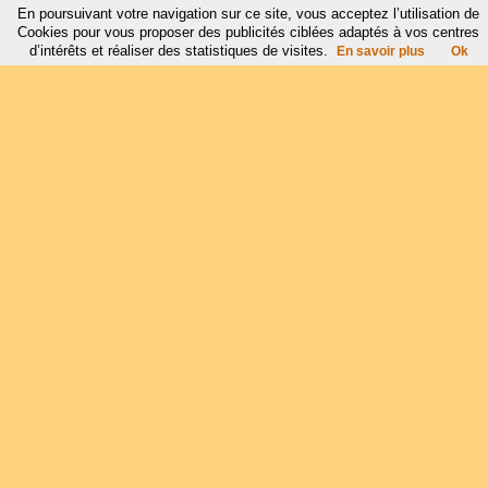
En poursuivant votre navigation sur ce site, vous acceptez l’utilisation de
Cookies pour vous proposer des publicités ciblées adaptés à vos centres
d’intérêts et réaliser des statistiques de visites.
En savoir plus
Ok