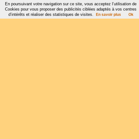
En poursuivant votre navigation sur ce site, vous acceptez l’utilisation de
Cookies pour vous proposer des publicités ciblées adaptés à vos centres
d’intérêts et réaliser des statistiques de visites.
En savoir plus
Ok