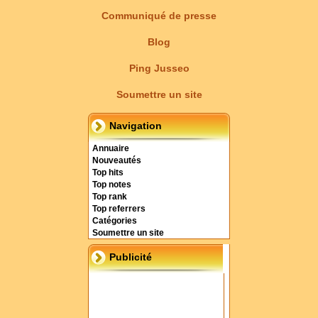
Communiqué de presse
Blog
Ping Jusseo
Soumettre un site
Navigation
Annuaire
Nouveautés
Top hits
Top notes
Top rank
Top referrers
Catégories
Soumettre un site
Publicité