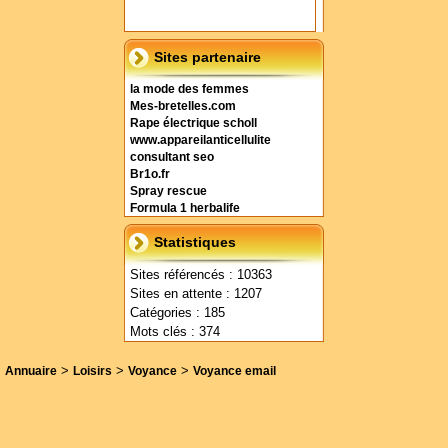
Sites partenaire
la mode des femmes
Mes-bretelles.com
Rape électrique scholl
www.appareilanticellulite
consultant seo
Br1o.fr
Spray rescue
Formula 1 herbalife
Statistiques
Sites référencés : 10363
Sites en attente : 1207
Catégories : 185
Mots clés : 374
>
>
>
Annuaire
Loisirs
Voyance
Voyance email