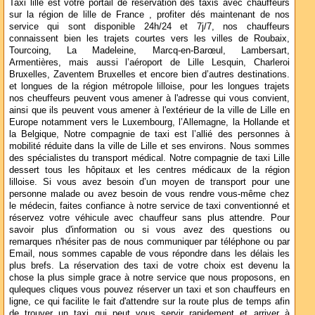
Taxi lille est votre portail de reservation des taxis avec chauffeurs
sur la région de lille de France , profiter dés maintenant de nos
service qui sont disponible 24h/24 et 7j/7, nos chauffeurs
connaissent bien les trajets courtes vers les villes de Roubaix,
Tourcoing, La Madeleine, Marcq-en-Barœul, Lambersart,
Armentières, mais aussi l’aéroport de Lille Lesquin, Charleroi
Bruxelles, Zaventem Bruxelles et encore bien d’autres destinations.
et longues de la région métropole lilloise, pour les longues trajets
nos cheuffeurs peuvent vous amener à l'adresse qui vous convient,
ainsi que ils peuvent vous amener à l'extérieur de la ville de Lille en
Europe notamment vers le Luxembourg, l’Allemagne, la Hollande et
la Belgique, Notre compagnie de taxi est l’allié des personnes à
mobilité réduite dans la ville de Lille et ses environs. Nous sommes
des spécialistes du transport médical. Notre compagnie de taxi Lille
dessert tous les hôpitaux et les centres médicaux de la région
lilloise. Si vous avez besoin d’un moyen de transport pour une
personne malade ou avez besoin de vous rendre vous-même chez
le médecin, faites confiance à notre service de taxi conventionné et
réservez votre véhicule avec chauffeur sans plus attendre. Pour
savoir plus d'information ou si vous avez des questions ou
remarques n'hésiter pas de nous communiquer par téléphone ou par
Email, nous sommes capable de vous répondre dans les délais les
plus brefs. La réservation des taxi de votre choix est devenu la
chose la plus simple grace à notre service que nous proposons, en
quleques cliques vous pouvez réserver un taxi et son chauffeurs en
ligne, ce qui facilite le fait d'attendre sur la route plus de temps afin
de trouver un taxi qui peut vous servir rapidement et arriver à