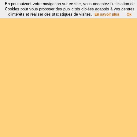
En poursuivant votre navigation sur ce site, vous acceptez l’utilisation de
Cookies pour vous proposer des publicités ciblées adaptés à vos centres
d’intérêts et réaliser des statistiques de visites.
En savoir plus
Ok