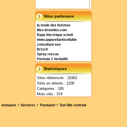
Sites partenaire
la mode des femmes
Mes-bretelles.com
Rape électrique scholl
www.appareilanticellulite
consultant seo
Br1o.fr
Spray rescue
Formula 1 herbalife
Statistiques
Sites référencés : 10363
Sites en attente : 1208
Catégories : 185
Mots clés : 374
>
>
>
Annuaire
Services
Transport
Taxi lille centrale