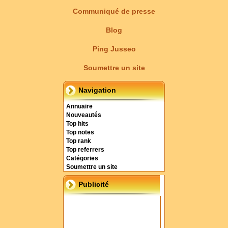
Communiqué de presse
Blog
Ping Jusseo
Soumettre un site
Navigation
Annuaire
Nouveautés
Top hits
Top notes
Top rank
Top referrers
Catégories
Soumettre un site
Publicité