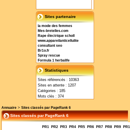
Sites partenaire
la mode des femmes
Mes-bretelles.com
Rape électrique scholl
www.appareilanticellulite
consultant seo
Br1o.fr
Spray rescue
Formula 1 herbalife
Statistiques
Sites référencés : 10363
Sites en attente : 1207
Catégories : 185
Mots clés : 374
>
Annuaire
Sites classés par PageRank 6
Sites classés par PageRank 6
PR1
PR2
PR3
PR4
PR5
PR6
PR7
PR8
PR9
PR1