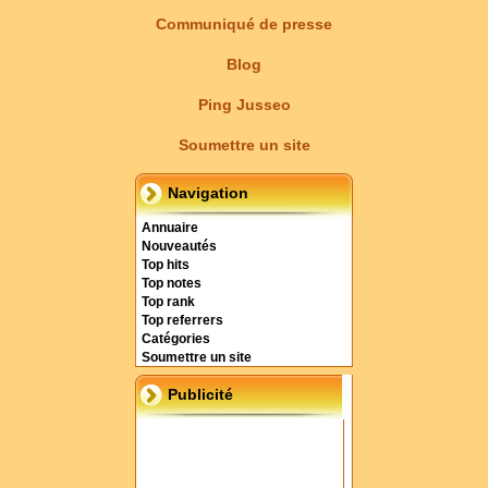
Communiqué de presse
Blog
Ping Jusseo
Soumettre un site
Navigation
Annuaire
Nouveautés
Top hits
Top notes
Top rank
Top referrers
Catégories
Soumettre un site
Publicité