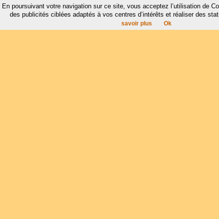
En poursuivant votre navigation sur ce site, vous acceptez l’utilisation de 
des publicités ciblées adaptés à vos centres d’intérêts et réaliser des stat
savoir plus
Ok