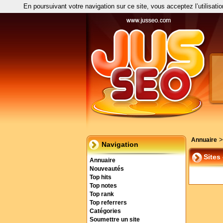
En poursuivant votre navigation sur ce site, vous acceptez l’utilisati
Annuaire
Navigation
Sites
Annuaire
Nouveautés
Top hits
Top notes
Top rank
Top referrers
Catégories
Soumettre un site