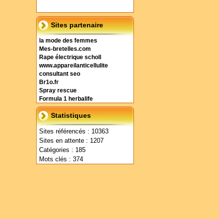
Sites partenaire
la mode des femmes
Mes-bretelles.com
Rape électrique scholl
www.appareilanticellulite
consultant seo
Br1o.fr
Spray rescue
Formula 1 herbalife
Statistiques
Sites référencés : 10363
Sites en attente : 1207
Catégories : 185
Mots clés : 374