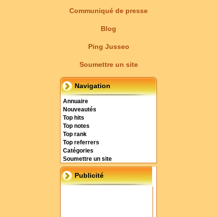
Communiqué de presse
Blog
Ping Jusseo
Soumettre un site
Navigation
Annuaire
Nouveautés
Top hits
Top notes
Top rank
Top referrers
Catégories
Soumettre un site
Publicité