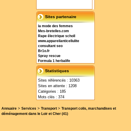
Sites partenaire
la mode des femmes
Mes-bretelles.com
Rape électrique scholl
www.appareilanticellulite
consultant seo
Br1o.fr
Spray rescue
Formula 1 herbalife
Statistiques
Sites référencés : 10363
Sites en attente : 1208
Catégories : 185
Mots clés : 374
>
>
>
Annuaire
Services
Transport
Transport colis, marchandises et
déménagement dans le Loir et Cher (41)