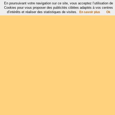
En poursuivant votre navigation sur ce site, vous acceptez l’utilisation de
Cookies pour vous proposer des publicités ciblées adaptés à vos centres
d’intérêts et réaliser des statistiques de visites.
En savoir plus
Ok