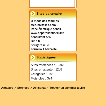
Sites partenaire
la mode des femmes
Mes-bretelles.com
Rape électrique scholl
www.appareilanticellulite
consultant seo
Br1o.fr
Spray rescue
Formula 1 herbalife
Statistiques
Sites référencés : 10363
Sites en attente : 1208
Catégories : 185
Mots clés : 374
>
>
>
Annuaire
Services
Artisanat
Trouver un plombier à Lille