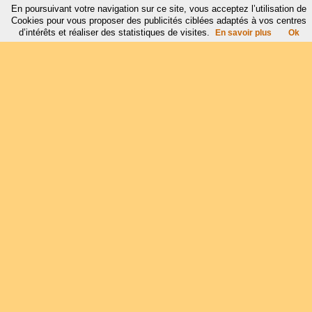
En poursuivant votre navigation sur ce site, vous acceptez l’utilisation de
Cookies pour vous proposer des publicités ciblées adaptés à vos centres
d’intérêts et réaliser des statistiques de visites.
En savoir plus
Ok