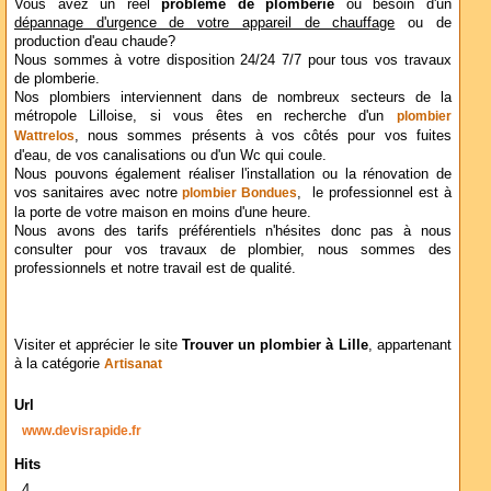
Vous avez un réel
problème de plomberie
ou besoin d'un
dépannage d'urgence de votre appareil de chauffage
ou de
production d'eau chaude?
Nous sommes à votre disposition 24/24 7/7 pour tous vos travaux
de plomberie.
Nos plombiers interviennent dans de nombreux secteurs de la
métropole Lilloise, si vous êtes en recherche d'un
plombier
, nous sommes présents à vos côtés pour vos fuites
Wattrelos
d'eau, de vos canalisations ou d'un Wc qui coule.
Nous pouvons également réaliser l'installation ou la rénovation de
vos sanitaires avec notre
, le professionnel est à
plombier Bondues
la porte de votre maison en moins d'une heure.
Nous avons des tarifs préférentiels n'hésites donc pas à nous
consulter pour vos travaux de plombier, nous sommes des
professionnels et notre travail est de qualité.
Visiter et apprécier le site
Trouver un plombier à Lille
, appartenant
à la catégorie
Artisanat
Url
www.devisrapide.fr
Hits
4