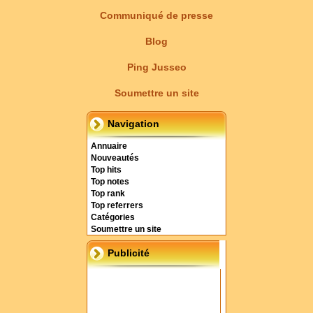
Communiqué de presse
Blog
Ping Jusseo
Soumettre un site
Navigation
Annuaire
Nouveautés
Top hits
Top notes
Top rank
Top referrers
Catégories
Soumettre un site
Publicité