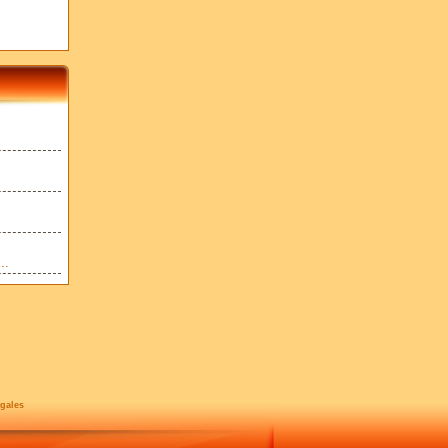
..
gales