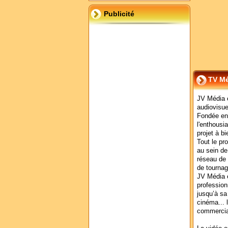
Publicité
TV Mé
JV Média 
audiovisuel
Fondée en 
l'enthous
projet à bi
Tout le pr
au sein de
réseau de 
de tournag
JV Média e
profession
jusqu’à sa 
cinéma... 
commercial