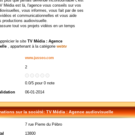
st plus que jamais devenue incontournable c'est
V Média est là, l'agence vous conseils sur vos
diovisuelles, vous informes, vous fait par de ses
 vidéos et communicationnelles et vous aide
s productions audiovisuelle.
ssure tout vos projets vidéos en un temps
apprécier le site
TV Média : Agence
elle
, appartenant à la catégorie
webtv
www.jusseo.com
2
0.0/5 pour 0 note
alidation
06-01-2014
mations sur la société: TV Média : Agence audiovisuelle
7 rue Pierre du Pébro
al
13800