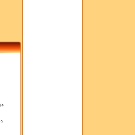
le
s
0