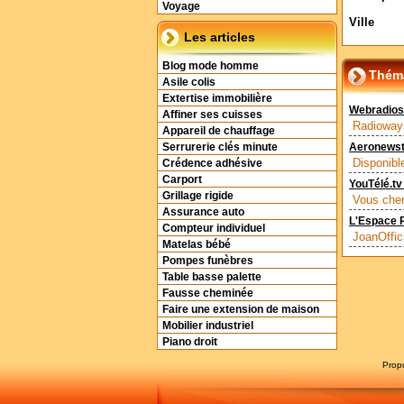
Voyage
Ville
Les articles
Blog mode homme
Théma
Asile colis
Extertise immobilière
Webradios,
Affiner ses cuisses
Radioways
Appareil de chauffage
Serrurerie clés minute
Aeronewstv
Disponibl
Crédence adhésive
Carport
YouTélé.tv
Grillage rigide
Vous cherc
Assurance auto
L'Espace P
Compteur individuel
JoanOffici
Matelas bébé
Pompes funèbres
Table basse palette
Fausse cheminée
Faire une extension de maison
Mobilier industriel
Piano droit
Prop