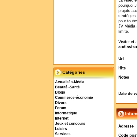
La vidéo e
pourquoi J
projets au
stratégies
pour toute
JV Média a
limite.
Visiter et 
audiovisu
Url
Hits
Catégories
Notes
Actualités-Média
Beauté -Santé
Blogs
Date de v
Commerce-économie
Divers
Forum
Infor
Informatique
Internet
Jeux et concours
Adresse
Loisirs
Services
Code post