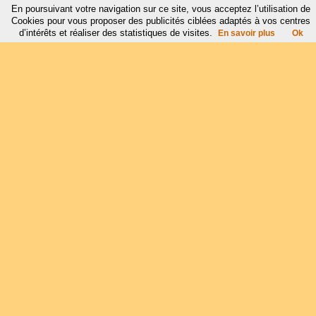
En poursuivant votre navigation sur ce site, vous acceptez l’utilisation de
Cookies pour vous proposer des publicités ciblées adaptés à vos centres
d’intérêts et réaliser des statistiques de visites.
En savoir plus
Ok