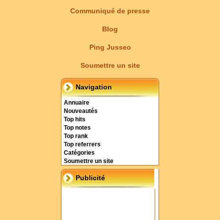
Communiqué de presse
Blog
Ping Jusseo
Soumettre un site
Navigation
Annuaire
Nouveautés
Top hits
Top notes
Top rank
Top referrers
Catégories
Soumettre un site
Publicité