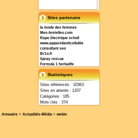
Sites partenaire
la mode des femmes
Mes-bretelles.com
Rape électrique scholl
www.appareilanticellulite
consultant seo
Br1o.fr
Spray rescue
Formula 1 herbalife
Statistiques
Sites référencés : 10363
Sites en attente : 1207
Catégories : 185
Mots clés : 374
>
>
Annuaire
Actualités-Média
webtv