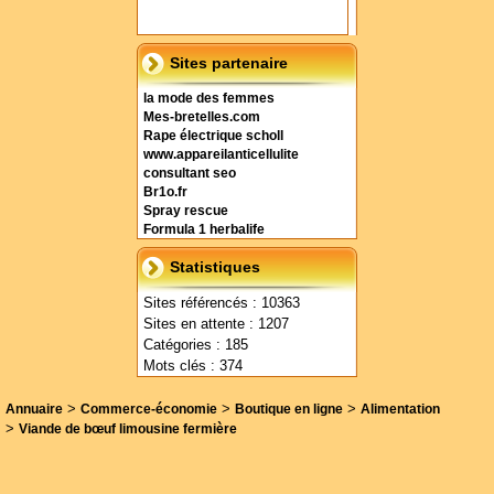
Sites partenaire
la mode des femmes
Mes-bretelles.com
Rape électrique scholl
www.appareilanticellulite
consultant seo
Br1o.fr
Spray rescue
Formula 1 herbalife
Statistiques
Sites référencés : 10363
Sites en attente : 1207
Catégories : 185
Mots clés : 374
>
>
>
Annuaire
Commerce-économie
Boutique en ligne
Alimentation
>
Viande de bœuf limousine fermière