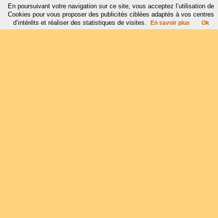
En poursuivant votre navigation sur ce site, vous acceptez l’utilisation de
Cookies pour vous proposer des publicités ciblées adaptés à vos centres
d’intérêts et réaliser des statistiques de visites.
En savoir plus
Ok