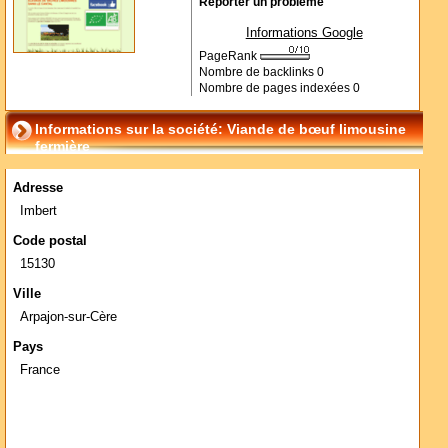
Reporter un problème
Informations Google
PageRank
Nombre de backlinks
0
Nombre de pages indexées
0
Informations sur la société: Viande de bœuf limousine
fermière
Adresse
Imbert
Code postal
15130
Ville
Arpajon-sur-Cère
Pays
France