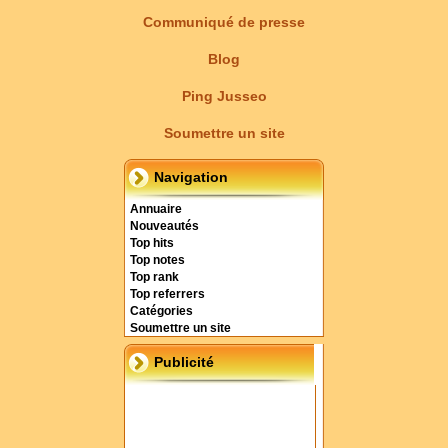
Communiqué de presse
Blog
Ping Jusseo
Soumettre un site
Navigation
Annuaire
Nouveautés
Top hits
Top notes
Top rank
Top referrers
Catégories
Soumettre un site
Publicité