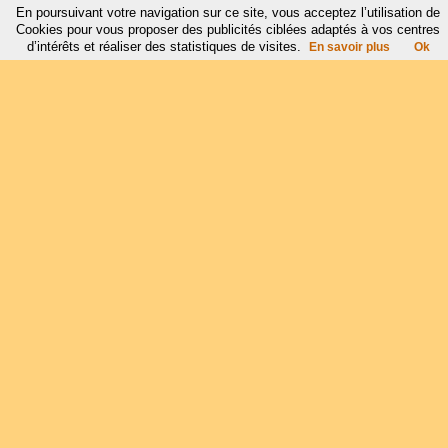
En poursuivant votre navigation sur ce site, vous acceptez l’utilisation de
Cookies pour vous proposer des publicités ciblées adaptés à vos centres
d’intérêts et réaliser des statistiques de visites.
En savoir plus
Ok