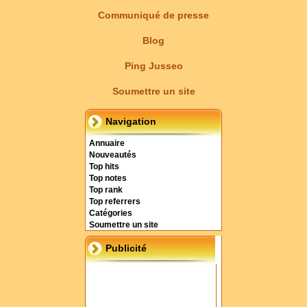
Communiqué de presse
Blog
Ping Jusseo
Soumettre un site
Navigation
Annuaire
Nouveautés
Top hits
Top notes
Top rank
Top referrers
Catégories
Soumettre un site
Publicité