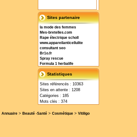
Sites partenaire
la mode des femmes
Mes-bretelles.com
Rape électrique scholl
www.appareilanticellulite
consultant seo
Br1o.fr
Spray rescue
Formula 1 herbalife
Statistiques
Sites référencés : 10363
Sites en attente : 1208
Catégories : 185
Mots clés : 374
>
>
>
Annuaire
Beauté -Santé
Cosmétique
Vitiligo