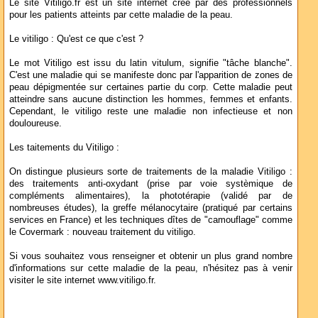
Le site Vitiligo.fr est un site internet créé par des professionnels
pour les patients atteints par cette maladie de la peau.
Le vitiligo : Qu'est ce que c'est ?
Le mot Vitiligo est issu du latin vitulum, signifie "tâche blanche".
C'est une maladie qui se manifeste donc par l'apparition de zones de
peau dépigmentée sur certaines partie du corp. Cette maladie peut
atteindre sans aucune distinction les hommes, femmes et enfants.
Cependant, le vitiligo reste une maladie non infectieuse et non
douloureuse.
Les taitements du Vitiligo :
On distingue plusieurs sorte de traitements de la maladie Vitiligo :
des traitements anti-oxydant (prise par voie systèmique de
compléments alimentaires), la phototérapie (validé par de
nombreuses études), la greffe mélanocytaire (pratiqué par certains
services en France) et les techniques dîtes de "camouflage" comme
le Covermark : nouveau traitement du vitiligo.
Si vous souhaitez vous renseigner et obtenir un plus grand nombre
d'informations sur cette maladie de la peau, n'hésitez pas à venir
visiter le site internet www.vitiligo.fr.