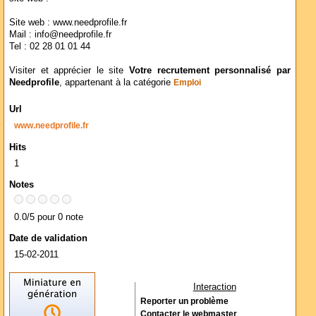
Site web : www.needprofile.fr
Mail : info@needprofile.fr
Tel : 02 28 01 01 44
Visiter et apprécier le site
Votre recrutement personnalisé par
Needprofile
, appartenant à la catégorie
Emploi
Url
www.needprofile.fr
Hits
1
Notes
0.0/5 pour 0 note
Date de validation
15-02-2011
Interaction
Reporter un problème
Contacter le webmaster