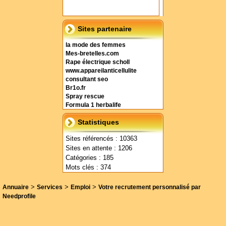
Sites partenaire
la mode des femmes
Mes-bretelles.com
Rape électrique scholl
www.appareilanticellulite
consultant seo
Br1o.fr
Spray rescue
Formula 1 herbalife
Statistiques
Sites référencés : 10363
Sites en attente : 1206
Catégories : 185
Mots clés : 374
>
>
>
Annuaire
Services
Emploi
Votre recrutement personnalisé par
Needprofile