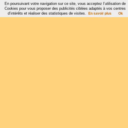
En poursuivant votre navigation sur ce site, vous acceptez l’utilisation de
Cookies pour vous proposer des publicités ciblées adaptés à vos centres
d’intérêts et réaliser des statistiques de visites.
En savoir plus
Ok