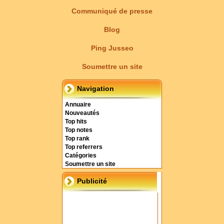
Communiqué de presse
Blog
Ping Jusseo
Soumettre un site
Navigation
Annuaire
Nouveautés
Top hits
Top notes
Top rank
Top referrers
Catégories
Soumettre un site
Publicité