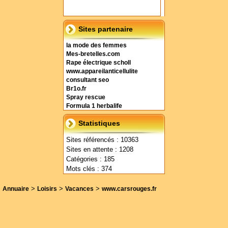
Sites partenaire
la mode des femmes
Mes-bretelles.com
Rape électrique scholl
www.appareilanticellulite
consultant seo
Br1o.fr
Spray rescue
Formula 1 herbalife
Statistiques
Sites référencés : 10363
Sites en attente : 1208
Catégories : 185
Mots clés : 374
>
>
>
Annuaire
Loisirs
Vacances
www.carsrouges.fr