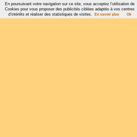
En poursuivant votre navigation sur ce site, vous acceptez l’utilisation de
Cookies pour vous proposer des publicités ciblées adaptés à vos centres
d’intérêts et réaliser des statistiques de visites.
En savoir plus
Ok