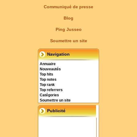
Communiqué de presse
Blog
Ping Jusseo
Soumettre un site
Navigation
Annuaire
Nouveautés
Top hits
Top notes
Top rank
Top referrers
Catégories
Soumettre un site
Publicité