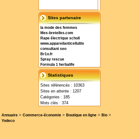
Sites partenaire
la mode des femmes
Mes-bretelles.com
Rape électrique scholl
www.appareilanticellulite
consultant seo
Br1o.fr
Spray rescue
Formula 1 herbalife
Statistiques
Sites référencés : 10363
Sites en attente : 1207
Catégories : 185
Mots clés : 374
>
>
>
>
Annuaire
Commerce-économie
Boutique en ligne
Bio
Yodeco