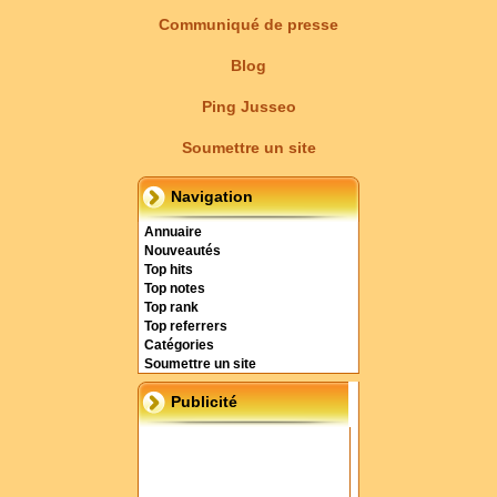
Communiqué de presse
Blog
Ping Jusseo
Soumettre un site
Navigation
Annuaire
Nouveautés
Top hits
Top notes
Top rank
Top referrers
Catégories
Soumettre un site
Publicité