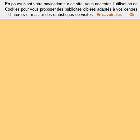
En poursuivant votre navigation sur ce site, vous acceptez l’utilisation de
Cookies pour vous proposer des publicités ciblées adaptés à vos centres
d’intérêts et réaliser des statistiques de visites.
En savoir plus
Ok