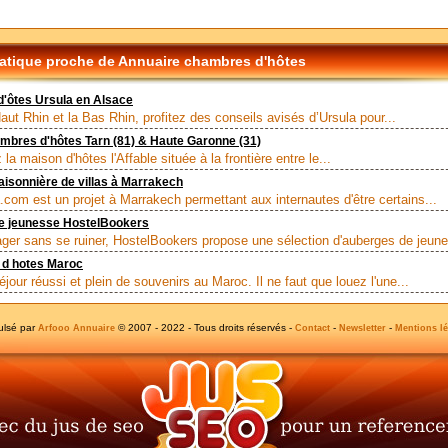
tique proche de Annuaire chambres d'hôtes
'ôtes Ursula en Alsace
aut Rhin et la Bas Rhin, profitez des conseils avisés d’Ursula pour...
ambres d'hôtes Tarn (81) & Haute Garonne (31)
la maison d'hôtes l'Affable située à la frontière entre le...
aisonnière de villas à Marrakech
.com est un projet à Marrakech permettant aux internautes d'être certains...
e jeunesse HostelBookers
ger sans se ruiner, HostelBookers propose une sélection d'auberges de jeune
d hotes Maroc
jour réussi et plein de souvenirs au Maroc. Il ne faut que louez l'une...
ulsé par
© 2007 - 2022 - Tous droits réservés -
-
-
Arfooo Annuaire
Contact
Newsletter
Mentions lé