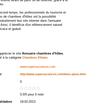
l'endroit avant de partir ou de réserver, grâce à la
oto.
cond temps, les professionnels du tourisme et
res de chambres d'hôtes ont la possibilité
gratuitement leur site internet dans l'annuaire
Ainsi, il bénéficie d'un référencement naturel
icace et gratuit.
apprécier le site
Annuaire chambres d'hôtes
,
t à la catégorie
Chambres d'hotes
www.supervacances.com
ur
http://www.supervacances.com/bons-plans.html
0
0.0/5 pour 0 note
alidation
19-02-2013