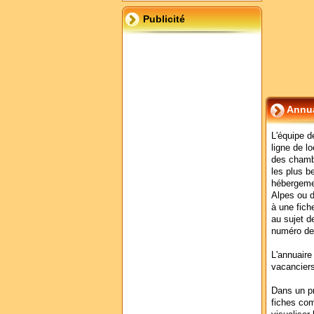
Publicité
Annua
L'équipe d
ligne de l
des chamb
les plus b
hébergeme
Alpes ou d
à une fich
au sujet d
numéro de
L'annuaire
vacanciers
Dans un p
fiches co