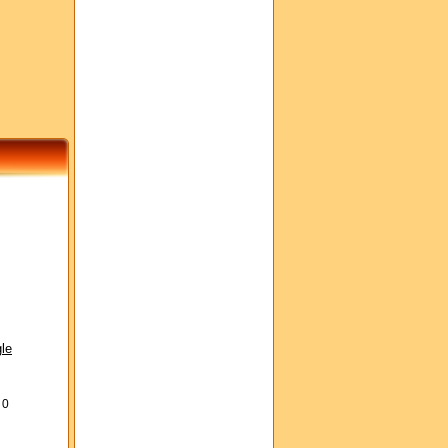
le
s
0