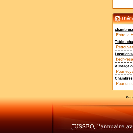
Théma
chambresd
Entre le H
Table - ch
Retrouvez 
Location s
kech-resa
Auberge d
Pour voya
Chambres 
Pour un sé
Prop