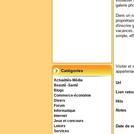
visualiser 
galerie ph
Dans un se
propriétai
d'inscrire 
vacances. 
simple, eff
Visiter et 
Catégories
appartenan
Actualités-Média
Url
Beauté -Santé
Blogs
Lien reto
Commerce-économie
Divers
Hits
Forum
Notes
Informatique
Internet
Jeux et concours
Date de v
Loisirs
Services