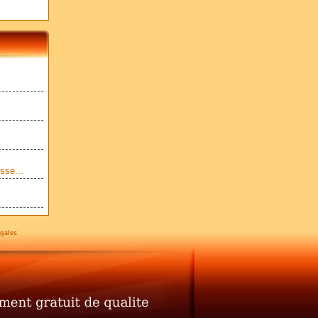
sse...
gales