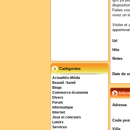
qu'il ya pl
dispositio
Faites vos
vivez un t
Visiter et 
appartenan
Url
Hits
Notes
Catégories
Date de v
Actualités-Média
Beauté -Santé
Blogs
Infor
Commerce-économie
Divers
Forum
Adresse
Informatique
Internet
Jeux et concours
Code post
Loisirs
Services
Ville