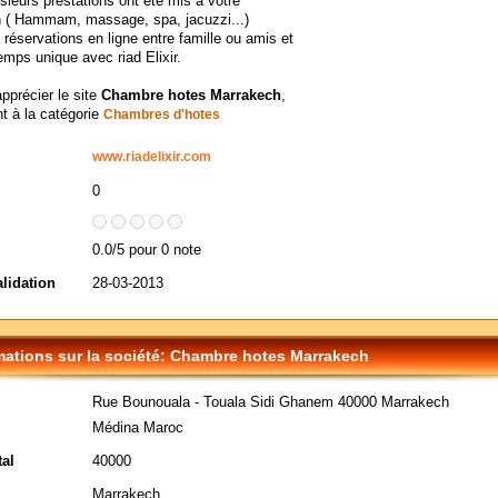
usieurs prestations ont été mis à votre
n ( Hammam, massage, spa, jacuzzi...)
 réservations en ligne entre famille ou amis et
emps unique avec riad Elixir.
apprécier le site
Chambre hotes Marrakech
,
t à la catégorie
Chambres d'hotes
www.riadelixir.com
0
0.0/5 pour 0 note
alidation
28-03-2013
mations sur la société: Chambre hotes Marrakech
Rue Bounouala - Touala Sidi Ghanem 40000 Marrakech
Médina Maroc
al
40000
Marrakech