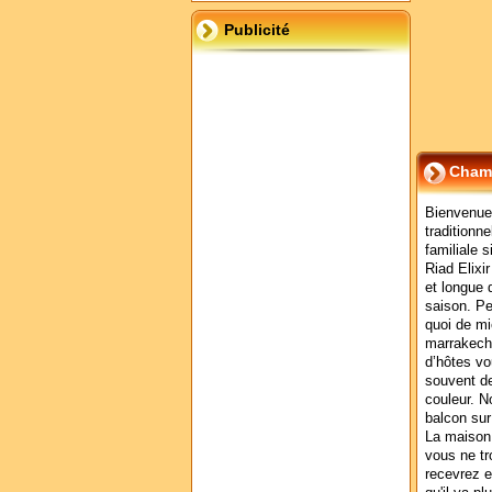
Publicité
Chamb
Bienvenue 
traditionn
familiale 
Riad Elixi
et longue 
saison. Pe
quoi de mi
marrakech
d’hôtes vo
souvent de
couleur. 
balcon sur 
La maison 
vous ne tr
recevrez e