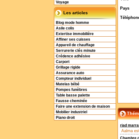
Voyage
Pays
Les articles
Téléphon
Blog mode homme
Asile colis
Extertise immobilière
Affiner ses cuisses
Appareil de chauffage
Serrurerie clés minute
Crédence adhésive
Carport
Grillage rigide
Assurance auto
Compteur individuel
Matelas bébé
Pompes funèbres
Table basse palette
Fausse cheminée
Faire une extension de maison
Mobilier industriel
Théma
Piano droit
riad marr
Aalma est
Chambre d