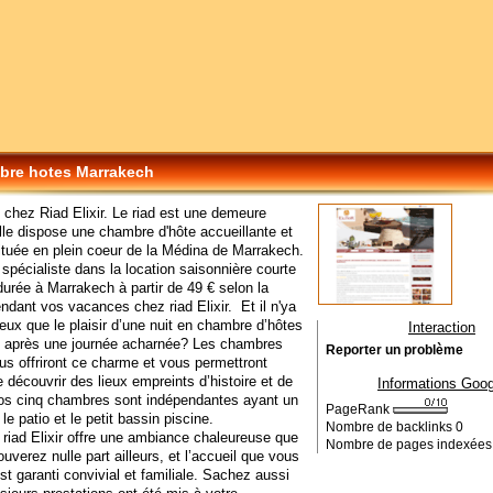
re hotes Marrakech
chez Riad Elixir. Le riad est une demeure
elle dispose une chambre d'hôte accueillante et
située en plein coeur de la Médina de Marrakech.
r spécialiste dans la location saisonnière courte
durée à Marrakech à partir de 49 € selon la
ndant vos vacances chez riad Elixir. Et il n'ya
eux que le plaisir d’une nuit en chambre d’hôtes
Interaction
 après une journée acharnée? Les chambres
Reporter un problème
us offriront ce charme et vous permettront
 découvrir des lieux empreints d’histoire et de
Informations Goog
Nos cinq chambres sont indépendantes ayant un
PageRank
le patio et le petit bassin piscine.
Nombre de backlinks
0
riad Elixir offre une ambiance chaleureuse que
Nombre de pages indexée
ouverez nulle part ailleurs, et l’accueil que vous
st garanti convivial et familiale. Sachez aussi