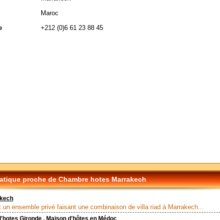
Maroc
e
+212 (0)6 61 23 88 45
tique proche de Chambre hotes Marrakech
akech
 un ensemble privé faisant une combinaison de villa riad à Marrakech...
'hotes Gironde , Maison d'hôtes en Médoc