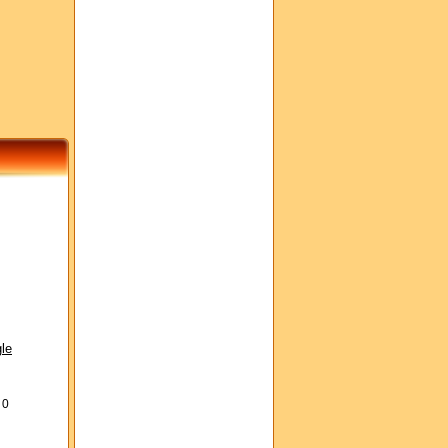
le
s
0