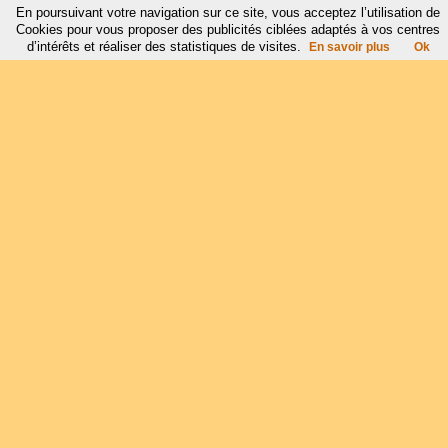
En poursuivant votre navigation sur ce site, vous acceptez l’utilisation de
Cookies pour vous proposer des publicités ciblées adaptés à vos centres
d’intérêts et réaliser des statistiques de visites.
En savoir plus
Ok