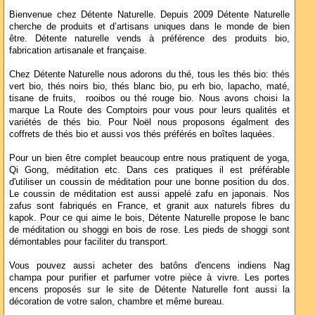
Bienvenue chez Détente Naturelle. Depuis 2009 Détente Naturelle
cherche de produits et d’artisans uniques dans le monde de bien
être. Détente naturelle vends à préférence des produits bio,
fabrication artisanale et française.
Chez Détente Naturelle nous adorons du thé, tous les thés bio: thés
vert bio, thés noirs bio, thés blanc bio, pu erh bio, lapacho, maté,
tisane de fruits, rooibos ou thé rouge bio. Nous avons choisi la
marque La Route des Comptoirs pour vous pour leurs qualités et
variétés de thés bio. Pour Noël nous proposons égalment des
coffrets de thés bio et aussi vos thés préférés en boîtes laquées.
Pour un bien être complet beaucoup entre nous pratiquent de yoga,
Qi Gong, méditation etc. Dans ces pratiques il est préférable
d'utiliser un coussin de méditation pour une bonne position du dos.
Le coussin de méditation est aussi appelé zafu en japonais. Nos
zafus sont fabriqués en France, et granit aux naturels fibres du
kapok. Pour ce qui aime le bois, Détente Naturelle propose le banc
de méditation ou shoggi en bois de rose. Les pieds de shoggi sont
démontables pour faciliter du transport.
Vous pouvez aussi acheter des batôns d'encens indiens Nag
champa pour purifier et parfumer votre pièce à vivre. Les portes
encens proposés sur le site de Détente Naturelle font aussi la
décoration de votre salon, chambre et même bureau.