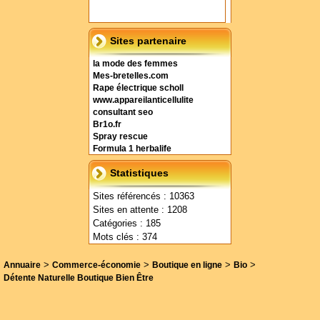
Sites partenaire
la mode des femmes
Mes-bretelles.com
Rape électrique scholl
www.appareilanticellulite
consultant seo
Br1o.fr
Spray rescue
Formula 1 herbalife
Statistiques
Sites référencés : 10363
Sites en attente : 1208
Catégories : 185
Mots clés : 374
>
>
>
>
Annuaire
Commerce-économie
Boutique en ligne
Bio
Détente Naturelle Boutique Bien Être