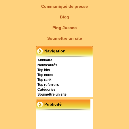
Communiqué de presse
Blog
Ping Jusseo
Soumettre un site
Navigation
Annuaire
Nouveautés
Top hits
Top notes
Top rank
Top referrers
Catégories
Soumettre un site
Publicité