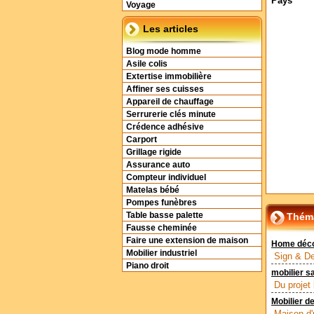
Pays
Voyage
Les articles
Blog mode homme
Asile colis
Extertise immobilière
Affiner ses cuisses
Appareil de chauffage
Serrurerie clés minute
Crédence adhésive
Carport
Grillage rigide
Assurance auto
Compteur individuel
Matelas bébé
Pompes funèbres
Table basse palette
Théma
Fausse cheminée
Faire une extension de maison
Home déco
Mobilier industriel
Sign & De
Piano droit
mobilier sa
Du projet
Mobilier d
Maison d'