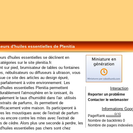
seurs d'huiles essentielles de Plenitia
eurs d'huiles essentielles se déclinent en
atégories sur le site plenitia.fr.
ent sur pied, brumisateur de tables ou fontaines
s, nébulisateurs ou diffuseurs à ultrason, vous
sue ce site des articles au design épuré,
t parfaitement à votre environnement. Les
 d'huiles essentielles Plenitia permettent
Interaction
 durablement l'atmosphère en le ionisant, ils
Reporter un problème
alement le taux d'humidité dans l'air. utilisés
Contacter le webmaster
xtraits de parfums, ils permettent de
fficacement votre maison. Ils participeront à
Informations Goog
tres les moustiques avec de l'extrait de parfum
PageRank
e ou encore contre les mites avec l'extrait de
Nombre de backlinks
0
s de cèdre. Alors plus une seconde à perdre, les
Nombre de pages indexée
 d'huiles essentielles pas chers sont chez