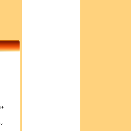
le
s
0