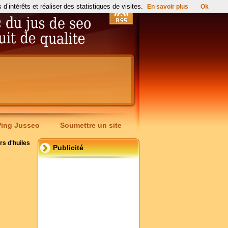
’intérêts et réaliser des statistiques de visites.
En savoir plus
Ok
Ping Jusseo
Soumettre un site
rs d'huiles
Publicité