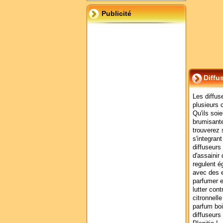
Publicité
Diffu
Les diffus
plusieurs c
Qu'ils soi
brumisante
trouverez 
s'integran
diffuseurs
d'assainir
regulent ég
avec des e
parfumer e
lutter con
citronnell
parfum boi
diffuseurs