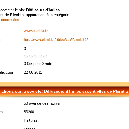
apprécier le site
Diffuseurs d'huiles
es de Plenitia
, appartenant à la catégorie
 décoration
www.plenitia.fr
ur
http://www.plenitia.fr/blog/cat/Yannick1/
0
0.0/5 pour 0 note
alidation
22-06-2011
mations sur la société: Diffuseurs d'huiles essentielles de Plenitia
58 avenue des faurys
al
83260
La Crau