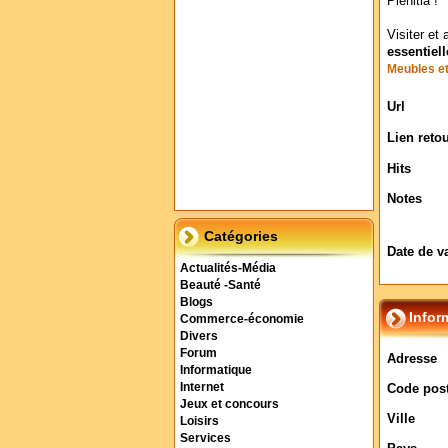
Plenitia !
Visiter et 
essentiell
Meubles et
Url
Lien reto
Hits
Notes
Catégories
Date de v
Actualités-Média
Beauté -Santé
Blogs
Infor
Commerce-économie
Divers
Forum
Adresse
Informatique
Internet
Code post
Jeux et concours
Ville
Loisirs
Services