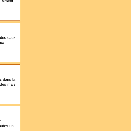
i aiment
 des eaux,
aux
ns dans la
mples mais
e
nautes un