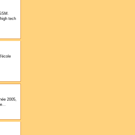
 GSM.
 high tech
l'école
nnée 2005,
e...