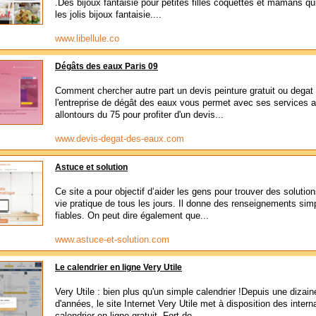
.Des bijoux fantaisie pour petites filles coquettes et mamans qu
les jolis bijoux fantaisie....
www.libellule.co
Dégâts des eaux Paris 09
Comment chercher autre part un devis peinture gratuit ou degat
l'entreprise de dégât des eaux vous permet avec ses services 
allontours du 75 pour profiter d'un devis...
www.devis-degat-des-eaux.com
Astuce et solution
Ce site a pour objectif d’aider les gens pour trouver des solutio
vie pratique de tous les jours. Il donne des renseignements si
fiables. On peut dire également que...
www.astuce-et-solution.com
Le calendrier en ligne Very Utile
Very Utile : bien plus qu'un simple calendrier !Depuis une dizain
d'années, le site Internet Very Utile met à disposition des inter
calendrier en ligne gratuit. Fort de...