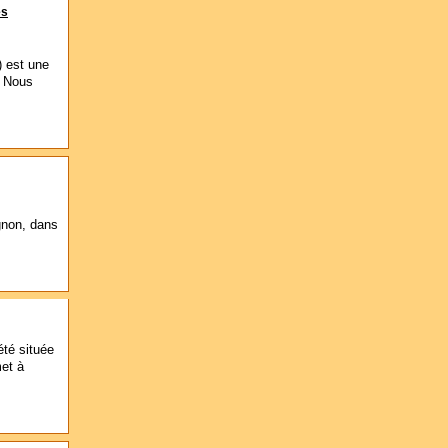
es
 est une
. Nous
gnon, dans
té située
met à