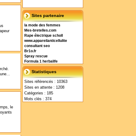
Sites partenaire
us
la mode des femmes
vapeur
Mes-bretelles.com
Rape électrique scholl
www.appareilanticellulite
consultant seo
Br1o.fr
Spray rescue
Formula 1 herbalife
rché.
Statistiques
une...
Sites référencés : 10363
Sites en attente : 1208
Catégories : 185
Mots clés : 374
emps, le
voyants