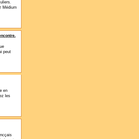
uliers.
hez Médium
encontre.
que
ui peut
e en
ez les
ancçais