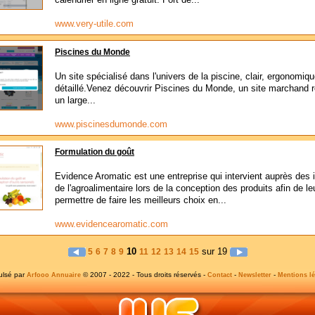
www.very-utile.com
Piscines du Monde
Un site spécialisé dans l'univers de la piscine, clair, ergonomiqu
détaillé.Venez découvrir Piscines du Monde, un site marchand 
un large...
www.piscinesdumonde.com
Formulation du goût
Evidence Aromatic est une entreprise qui intervient auprès des i
de l'agroalimentaire lors de la conception des produits afin de le
permettre de faire les meilleurs choix en...
www.evidencearomatic.com
10
sur 19
5
6
7
8
9
11
12
13
14
15
ulsé par
© 2007 - 2022 - Tous droits réservés -
-
-
Arfooo Annuaire
Contact
Newsletter
Mentions lé