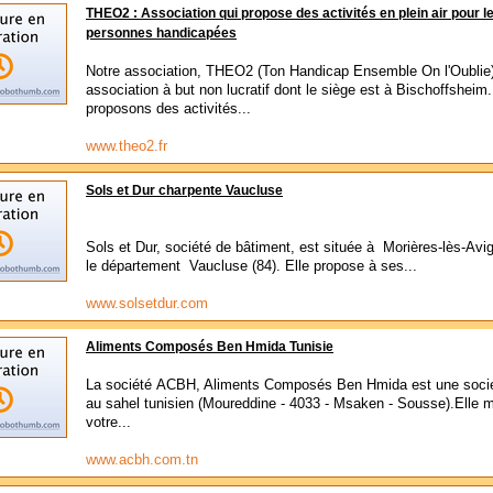
THEO2 : Association qui propose des activités en plein air pour l
personnes handicapées
Notre association, THEO2 (Ton Handicap Ensemble On l'Oublie)
association à but non lucratif dont le siège est à Bischoffsheim
proposons des activités...
www.theo2.fr
Sols et Dur charpente Vaucluse
Sols et Dur, société de bâtiment, est située à Morières-lès-Avi
le département Vaucluse (84). Elle propose à ses...
www.solsetdur.com
Aliments Composés Ben Hmida Tunisie
La société ACBH, Aliments Composés Ben Hmida est une socié
au sahel tunisien (Moureddine - 4033 - Msaken - Sousse).Elle 
votre...
www.acbh.com.tn