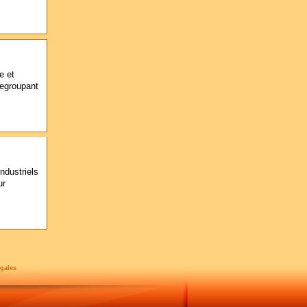
e et
regroupant
ndustriels
ur
gales