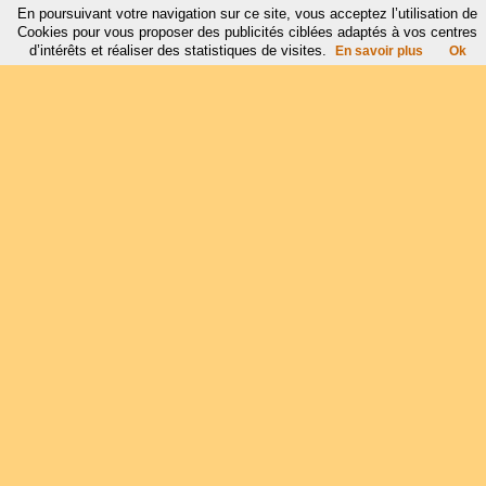
En poursuivant votre navigation sur ce site, vous acceptez l’utilisation de
Cookies pour vous proposer des publicités ciblées adaptés à vos centres
d’intérêts et réaliser des statistiques de visites.
En savoir plus
Ok