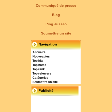
Communiqué de presse
Blog
Ping Jusseo
Soumettre un site
Navigation
Annuaire
Nouveautés
Top hits
Top notes
Top rank
Top referrers
Catégories
Soumettre un site
Publicité