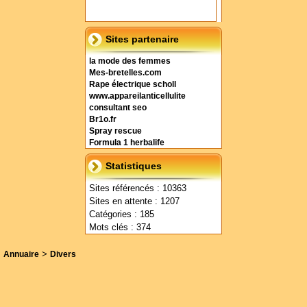
Sites partenaire
la mode des femmes
Mes-bretelles.com
Rape électrique scholl
www.appareilanticellulite
consultant seo
Br1o.fr
Spray rescue
Formula 1 herbalife
Statistiques
Sites référencés : 10363
Sites en attente : 1207
Catégories : 185
Mots clés : 374
>
Annuaire
Divers