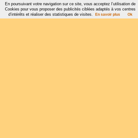
En poursuivant votre navigation sur ce site, vous acceptez l’utilisation de
Cookies pour vous proposer des publicités ciblées adaptés à vos centres
d’intérêts et réaliser des statistiques de visites.
En savoir plus
Ok