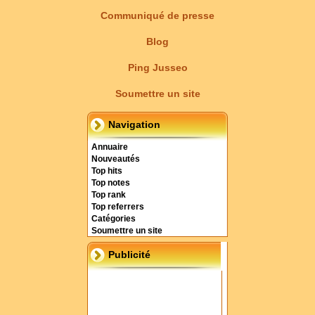
Communiqué de presse
Blog
Ping Jusseo
Soumettre un site
Navigation
Annuaire
Nouveautés
Top hits
Top notes
Top rank
Top referrers
Catégories
Soumettre un site
Publicité