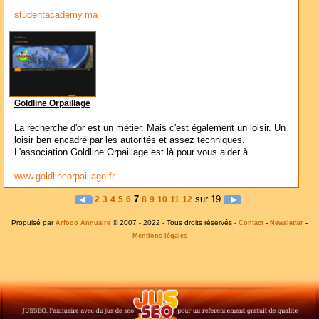
studentacademy.ma
Goldline Orpaillage
La recherche d'or est un métier. Mais c'est également un loisir. Un
loisir ben encadré par les autorités et assez techniques.
L'association Goldline Orpaillage est là pour vous aider à...
www.goldlineorpaillage.fr
7
sur 19
2
3
4
5
6
8
9
10
11
12
Propulsé par
© 2007 - 2022 - Tous droits réservés -
-
-
Arfooo Annuaire
Contact
Newsletter
Mentions légales