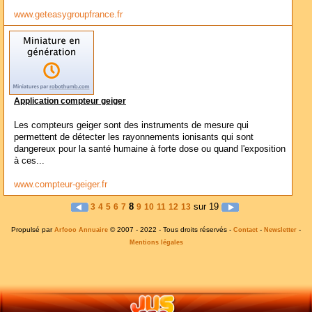
www.geteasygroupfrance.fr
Application compteur geiger
Les compteurs geiger sont des instruments de mesure qui
permettent de détecter les rayonnements ionisants qui sont
dangereux pour la santé humaine à forte dose ou quand l'exposition
à ces...
www.compteur-geiger.fr
8
sur 19
3
4
5
6
7
9
10
11
12
13
Propulsé par
© 2007 - 2022 - Tous droits réservés -
-
-
Arfooo Annuaire
Contact
Newsletter
Mentions légales