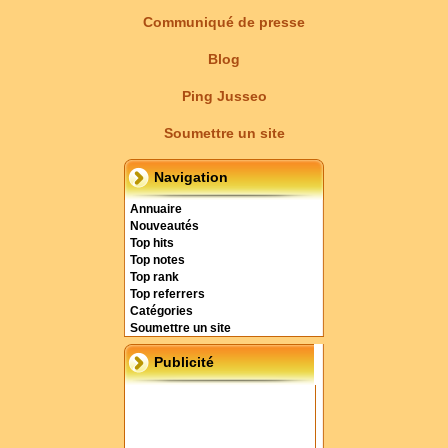
Communiqué de presse
Blog
Ping Jusseo
Soumettre un site
Navigation
Annuaire
Nouveautés
Top hits
Top notes
Top rank
Top referrers
Catégories
Soumettre un site
Publicité