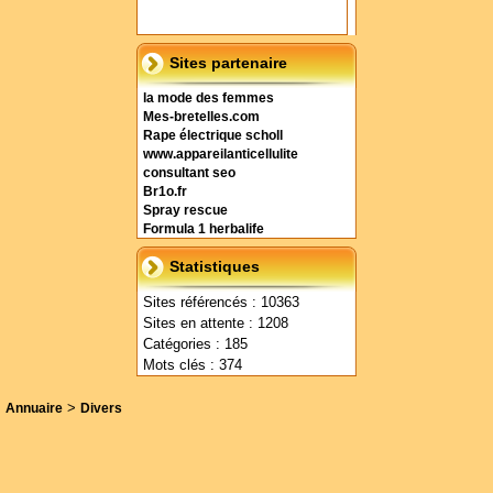
Sites partenaire
la mode des femmes
Mes-bretelles.com
Rape électrique scholl
www.appareilanticellulite
consultant seo
Br1o.fr
Spray rescue
Formula 1 herbalife
Statistiques
Sites référencés : 10363
Sites en attente : 1208
Catégories : 185
Mots clés : 374
>
Annuaire
Divers