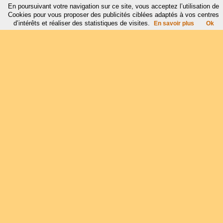
En poursuivant votre navigation sur ce site, vous acceptez l’utilisation de
Cookies pour vous proposer des publicités ciblées adaptés à vos centres
d’intérêts et réaliser des statistiques de visites.
En savoir plus
Ok