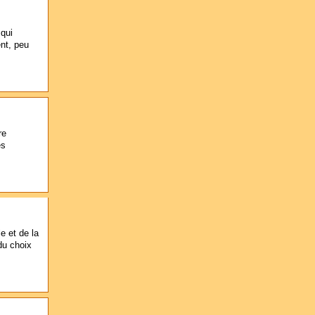
qui
nt, peu
re
es
e et de la
du choix