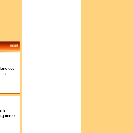
faire des
à la
r le
 la gamme