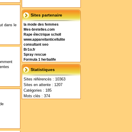
Sites partenaire
ut dans le
la mode des femmes
Mes-bretelles.com
Rape électrique scholl
www.appareilanticellulite
consultant seo
Br1o.fr
Spray rescue
Formula 1 herbalife
 comment
lentes
Statistiques
Sites référencés : 10363
Sites en attente : 1207
Catégories : 185
Mots clés : 374
 de