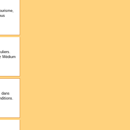
ourisme,
ous
uliers.
hez Médium
s dans
ditions.