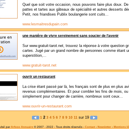
Quel que soit votre occasion, nous pouvons faire plus doux. De
pattes et tartes aux gâteaux de spécialité et autres desserts d
Petit, nos friandises Publix boulangerie sont cuits...
www.lesmaitresdupain.com
une manière de vivre sereinement sans soucier de l’avenir
Sur www.gratuit-tarot.net, trouvez la réponse à votre question g
cartes. Jugé par un grand nombre de personnes comme étant un
superstition,...
www.gratuit-tarot.net
ouvrir un restaurant
La crise étant passé par là, les français sont de plus en plus a
revenus complémentaires. Et pour combler les fins de mois, ou
simplement pour changer de carrière, nombreux sont ceux...
www.ouvrir-un-restaurant.com
2
sur 19
1
3
4
5
6
7
8
9
10
11
ulsé par
© 2007 - 2022 - Tous droits réservés -
-
-
Arfooo Annuaire
Contact
Newsletter
Mentions lé