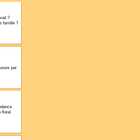
vail ?
 famille ?
uises par
endance
floral.