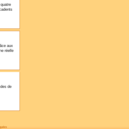
 quatre
écadents
râce aux
e réelle
vides de
gales