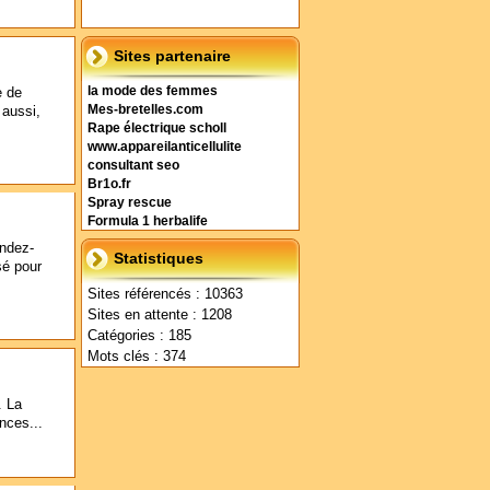
Sites partenaire
e de
la mode des femmes
 aussi,
Mes-bretelles.com
Rape électrique scholl
www.appareilanticellulite
consultant seo
Br1o.fr
Spray rescue
Formula 1 herbalife
endez-
Statistiques
sé pour
Sites référencés : 10363
Sites en attente : 1208
Catégories : 185
Mots clés : 374
. La
nces...