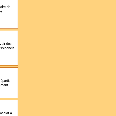
aire de
ne
voir des
essionnels
répartis
ement...
médiat à