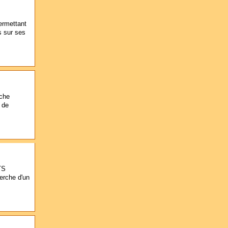
permettant
s sur ses
oche
 de
TS
erche d'un