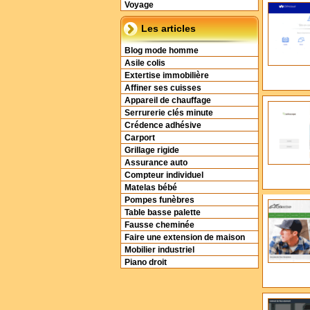
Voyage
Les articles
Blog mode homme
Asile colis
Extertise immobilière
Affiner ses cuisses
Appareil de chauffage
Serrurerie clés minute
Crédence adhésive
Carport
Grillage rigide
Assurance auto
Compteur individuel
Matelas bébé
Pompes funèbres
Table basse palette
Fausse cheminée
Faire une extension de maison
Mobilier industriel
Piano droit