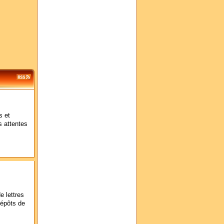
s et
s attentes
e lettres
dépôts de