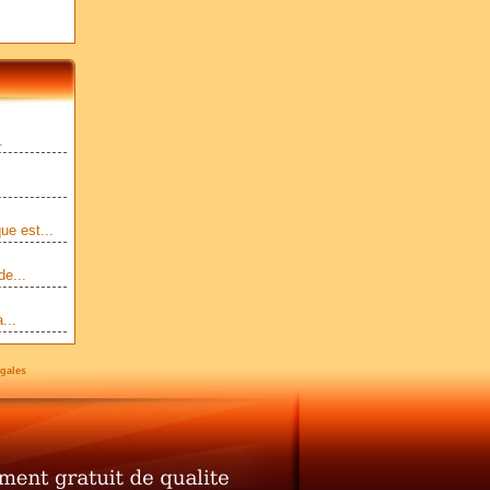
.
ue est...
de...
...
gales