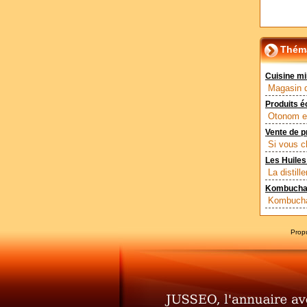
Théma
Cuisine mi
Magasin di
Produits é
Otonom es
Vente de p
Si vous c
Les Huiles
La distill
Kombuchake
Kombuchak
Prop