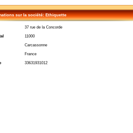
mations sur la société: Ethiquette
37 rue de la Concorde
al
11000
Carcassonne
France
e
33631931012