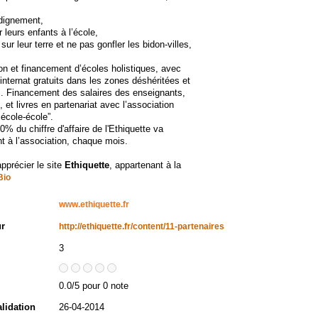
 dignement,
 leurs enfants à l’école,
 sur leur terre et ne pas gonfler les bidon-villes,
on et financement d’écoles holistiques, avec
 internat gratuits dans les zones déshéritées et
s. Financement des salaires des enseignants,
, et livres en partenariat avec l’association
 école-école”.
0% du chiffre d'affaire de l'Ethiquette va
t à l’association, chaque mois.
apprécier le site
Ethiquette
, appartenant à la
Bio
www.ethiquette.fr
ur
http://ethiquette.fr/content/11-partenaires
3
0.0/5 pour 0 note
alidation
26-04-2014