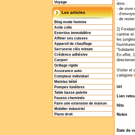
Voyage
donc :
- de vivre
Les articles
- d’envoyer
- de rester
Blog mode homme
Asile colis
2) Fondati
Extertise immobilière
cantine et
Affiner ses cuisses
les jungle
Appareil de chauffage
fournitures
Serrurerie clés minute
“Solidarité
En effet, 1
Crédence adhésive
directemen
Carport
Grillage rigide
Visiter et 
Assurance auto
catégorie
Compteur individuel
Matelas bébé
Url
Pompes funèbres
Table basse palette
Lien reto
Fausse cheminée
Faire une extension de maison
Hits
Mobilier industriel
Notes
Piano droit
Date de v