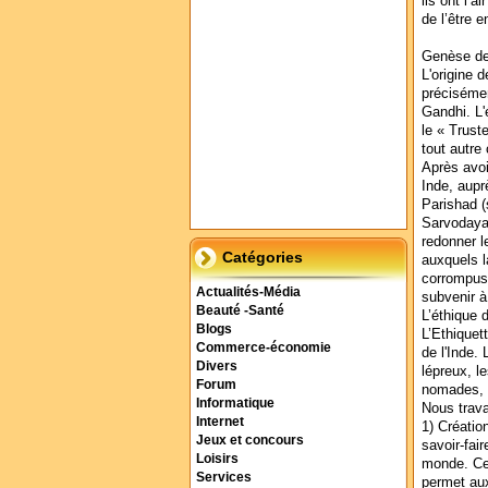
ils ont l’a
de l’être 
Genèse de 
L'origine d
préciséme
Gandhi. L
le « Truste
tout autre 
Après avoi
Inde, aupr
Parishad (
Sarvodaya 
redonner 
Catégories
auxquels la
corrompus 
Actualités-Média
subvenir à
Beauté -Santé
L’éthique d
Blogs
L’Ethiquet
Commerce-économie
de l'Inde.
Divers
lépreux, l
Forum
nomades, l
Informatique
Nous trava
Internet
1) Créatio
Jeux et concours
savoir-fai
Loisirs
monde. Ces
Services
permet aux