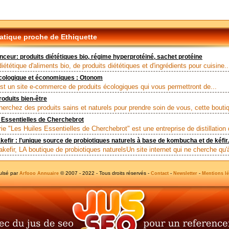
tique proche de Ethiquette
nceur: produits diététiques bio, régime hyperprotéiné, sachet protéine
ététique d'aliments bio, de produits diététiques et d'ingrédients pour cuisine..
cologique et économiques : Otonom
t un site e-commerce de produits écologiques qui vous permettront de...
roduits bien-être
herchez des produits sains et naturels pour prendre soin de vous, cette boutiq
 Essentielles de Cherchebrot
erie "Les Huiles Essentielles de Cherchebrot" est une entreprise de distillation 
fir : l'unique source de probiotiques naturels à base de kombucha et de kéfir.
efir, LA boutique de probiotiques naturelsUn site internet qui ne cherche qu'à
ulsé par
© 2007 - 2022 - Tous droits réservés -
-
-
Arfooo Annuaire
Contact
Newsletter
Mentions lé