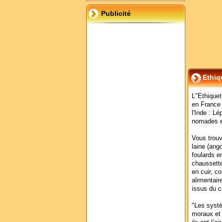
Publicité
Ethiq
L"Ethiquet
en France 
l'Inde : L
nomades e
Vous trouv
laine (ang
foulards e
chaussette
en cuir, c
alimentaire
issus du 
"Les systè
moraux et