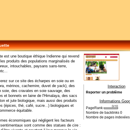
uette
te est une boutique éthique Indienne qui revend
les produits des populations marginalisés de
épreux, intouchables, paysans sans-terre,
tc...
erez sur ce site des écharpes en soie ou en
ora, mérinos, cachemire, duvet de yack), des
Interaction
n soie, des cravates en soie sauvage, des
Reporter un problème
s et bonnets en laine de l'Himalaya, des sacs
oton et jute biologique, mais aussi des produits
Informations Goog
s (épices, thé, café, sucre...) biologiques et
PageRank
commerce équitable.
Nombre de backlinks
0
Nombre de pages indexée
mes économiques qui négligent les facteurs
 sentimentaux sont comme des statues de cire :