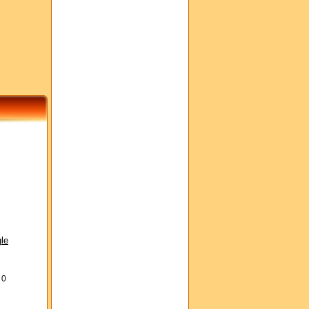
le
s
0