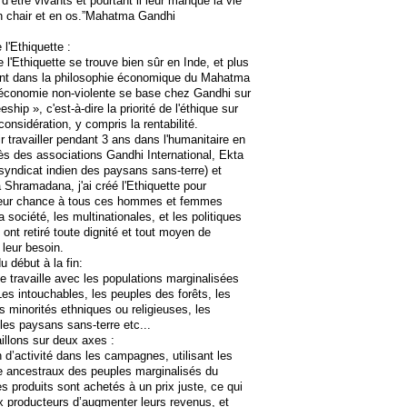
ir d’être vivants et pourtant il leur manque la vie
en chair et en os.”Mahatma Gandhi
l'Ethiquette :
e l'Ethiquette se trouve bien sûr en Inde, et plus
nt dans la philosophie économique du Mahatma
'économie non-violente se base chez Gandhi sur
eship », c'est-à-dire la priorité de l'éthique sur
considération, y compris la rentabilité.
r travailler pendant 3 ans dans l'humanitaire en
ès des associations Gandhi International, Ekta
syndicat indien des paysans sans-terre) et
Shramadana, j'ai créé l'Ethiquette pour
leur chance à tous ces hommes et femmes
 société, les multinationales, et les politiques
ont retiré toute dignité et tout moyen de
 leur besoin.
u début à la fin:
te travaille avec les populations marginalisées
 Les intouchables, les peuples des forêts, les
es minorités ethniques ou religieuses, les
es paysans sans-terre etc...
illons sur deux axes :
n d’activité dans les campagnes, utilisant les
re ancestraux des peuples marginalisés du
 produits sont achetés à un prix juste, ce qui
 producteurs d’augmenter leurs revenus, et