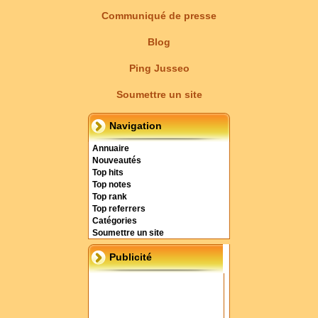
Communiqué de presse
Blog
Ping Jusseo
Soumettre un site
Navigation
Annuaire
Nouveautés
Top hits
Top notes
Top rank
Top referrers
Catégories
Soumettre un site
Publicité