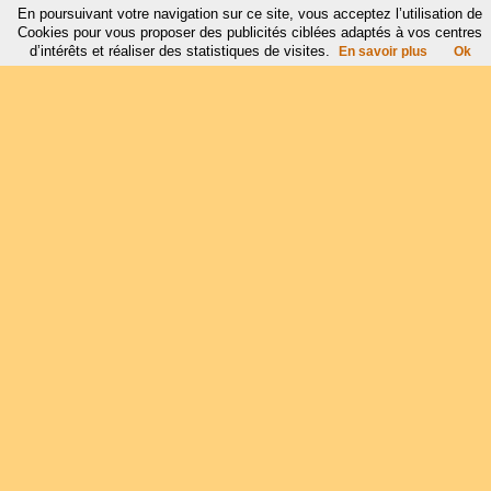
En poursuivant votre navigation sur ce site, vous acceptez l’utilisation de
Cookies pour vous proposer des publicités ciblées adaptés à vos centres
d’intérêts et réaliser des statistiques de visites.
En savoir plus
Ok