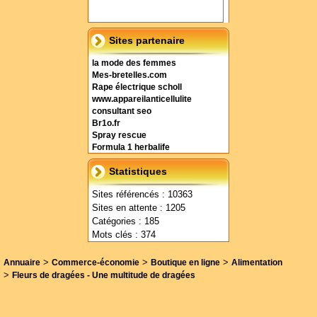
Sites partenaire
la mode des femmes
Mes-bretelles.com
Rape électrique scholl
www.appareilanticellulite
consultant seo
Br1o.fr
Spray rescue
Formula 1 herbalife
Statistiques
Sites référencés : 10363
Sites en attente : 1205
Catégories : 185
Mots clés : 374
>
>
>
Annuaire
Commerce-économie
Boutique en ligne
Alimentation
>
Fleurs de dragées - Une multitude de dragées