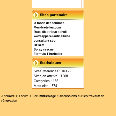
Sites partenaire
la mode des femmes
Mes-bretelles.com
Rape électrique scholl
www.appareilanticellulite
consultant seo
Br1o.fr
Spray rescue
Formula 1 herbalife
Statistiques
Sites référencés : 10363
Sites en attente : 1208
Catégories : 185
Mots clés : 374
>
>
Annuaire
Forum
Forumbricolage : Discussions sur les travaux de
rénovation