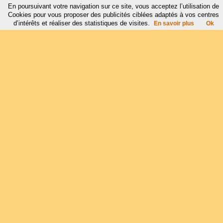
En poursuivant votre navigation sur ce site, vous acceptez l’utilisation de
Cookies pour vous proposer des publicités ciblées adaptés à vos centres
d’intérêts et réaliser des statistiques de visites.
En savoir plus
Ok