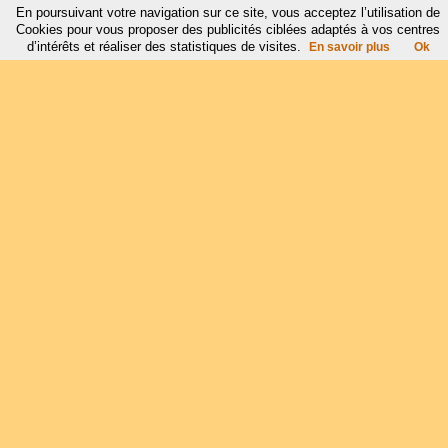
En poursuivant votre navigation sur ce site, vous acceptez l’utilisation de
Cookies pour vous proposer des publicités ciblées adaptés à vos centres
d’intérêts et réaliser des statistiques de visites.
En savoir plus
Ok