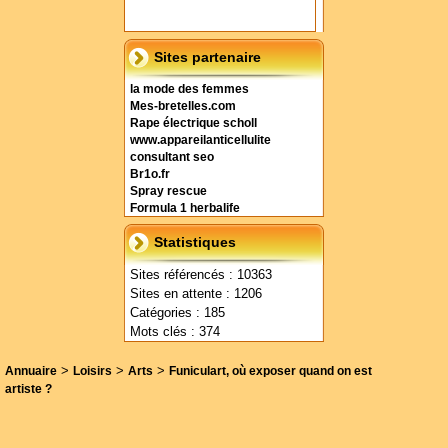
Sites partenaire
la mode des femmes
Mes-bretelles.com
Rape électrique scholl
www.appareilanticellulite
consultant seo
Br1o.fr
Spray rescue
Formula 1 herbalife
Statistiques
Sites référencés : 10363
Sites en attente : 1206
Catégories : 185
Mots clés : 374
>
>
>
Annuaire
Loisirs
Arts
Funiculart, où exposer quand on est
artiste ?