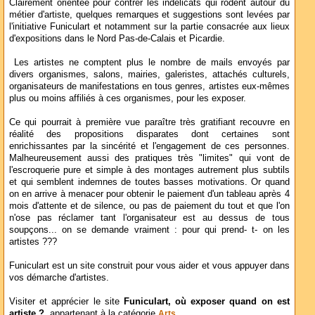
Clairement orientée pour contrer les indélicats qui rodent autour du
métier d'artiste, quelques remarques et suggestions sont levées par
l'initiative Funiculart et notamment sur la partie consacrée aux lieux
d'expositions dans le Nord Pas-de-Calais et Picardie.
Les artistes ne comptent plus le nombre de mails envoyés par
divers organismes, salons, mairies, galeristes, attachés culturels,
organisateurs de manifestations en tous genres, artistes eux-mêmes
plus ou moins affiliés à ces organismes, pour les exposer.
Ce qui pourrait à première vue paraître très gratifiant recouvre en
réalité des propositions disparates dont certaines sont
enrichissantes par la sincérité et l'engagement de ces personnes.
Malheureusement aussi des pratiques très "limites" qui vont de
l'escroquerie pure et simple à des montages autrement plus subtils
et qui semblent indemnes de toutes basses motivations. Or quand
on en arrive à menacer pour obtenir le paiement d'un tableau après 4
mois d'attente et de silence, ou pas de paiement du tout et que l'on
n'ose pas réclamer tant l'organisateur est au dessus de tous
soupçons... on se demande vraiment : pour qui prend- t- on les
artistes ???
Funiculart est un site construit pour vous aider et vous appuyer dans
vos démarche d'artistes.
Visiter et apprécier le site
Funiculart, où exposer quand on est
artiste ?
, appartenant à la catégorie
Arts