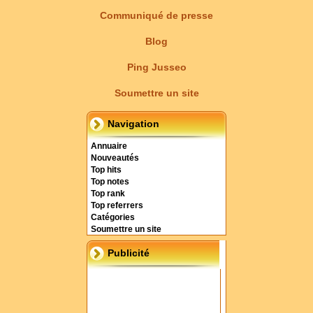
Communiqué de presse
Blog
Ping Jusseo
Soumettre un site
Navigation
Annuaire
Nouveautés
Top hits
Top notes
Top rank
Top referrers
Catégories
Soumettre un site
Publicité