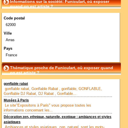
Informations sur la société: Funiculart, où exposer
quand on est artiste ?
Code postal
62000
Ville
Arras
Pays
France
Thématique proche de Funiculart, où exposer quand
on est artiste ?
gonflable rabat
gonflable rabat, Gonflable Rabat , gonflable, GONFLABLE,
Gonflable DJ Rabat, DJ Rabat , Gonflable...
Musées à Paris
Le site"Expositons à Paris" vous propose toutes les
informations concernant les...
Décoration zen, ethnique, naturelle, exotique : ambiances et styles
asiatiques
Ambiances et styles asiatiques, zen, naturel, sont les mots-