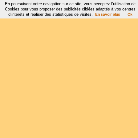
En poursuivant votre navigation sur ce site, vous acceptez l’utilisation de
Cookies pour vous proposer des publicités ciblées adaptés à vos centres
d’intérêts et réaliser des statistiques de visites.
En savoir plus
Ok