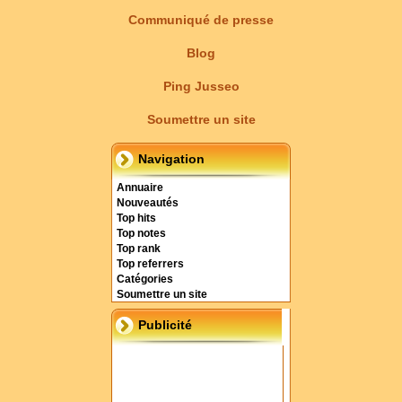
Communiqué de presse
Blog
Ping Jusseo
Soumettre un site
Navigation
Annuaire
Nouveautés
Top hits
Top notes
Top rank
Top referrers
Catégories
Soumettre un site
Publicité