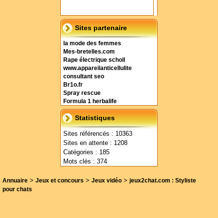
Sites partenaire
la mode des femmes
Mes-bretelles.com
Rape électrique scholl
www.appareilanticellulite
consultant seo
Br1o.fr
Spray rescue
Formula 1 herbalife
Statistiques
Sites référencés : 10363
Sites en attente : 1208
Catégories : 185
Mots clés : 374
>
>
>
Annuaire
Jeux et concours
Jeux vidéo
jeux2chat.com : Styliste
pour chats