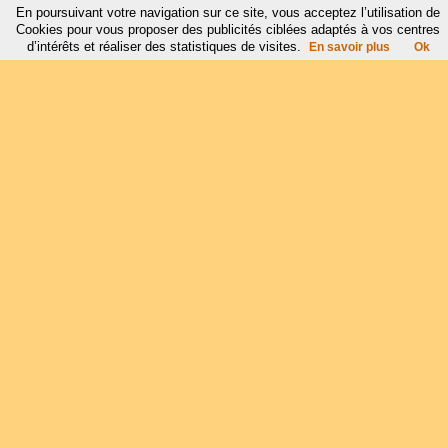
En poursuivant votre navigation sur ce site, vous acceptez l’utilisation de
Cookies pour vous proposer des publicités ciblées adaptés à vos centres
d’intérêts et réaliser des statistiques de visites.
En savoir plus
Ok