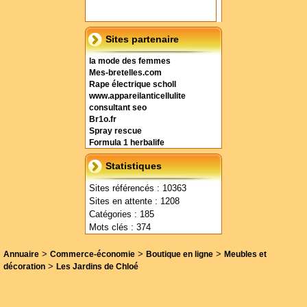
Sites partenaire
la mode des femmes
Mes-bretelles.com
Rape électrique scholl
www.appareilanticellulite
consultant seo
Br1o.fr
Spray rescue
Formula 1 herbalife
Statistiques
Sites référencés : 10363
Sites en attente : 1208
Catégories : 185
Mots clés : 374
>
>
>
Annuaire
Commerce-économie
Boutique en ligne
Meubles et
>
décoration
Les Jardins de Chloé