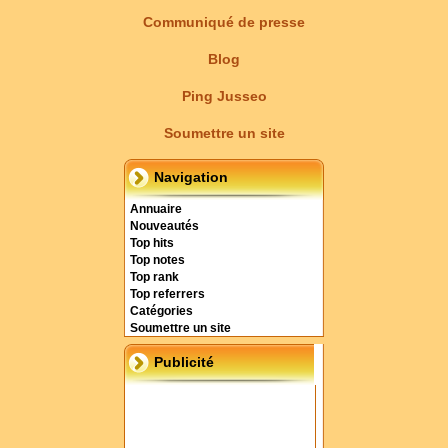
Communiqué de presse
Blog
Ping Jusseo
Soumettre un site
Navigation
Annuaire
Nouveautés
Top hits
Top notes
Top rank
Top referrers
Catégories
Soumettre un site
Publicité